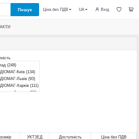
Пошук
Вхід
Ціна без ПДВ
UA
АКТИ
пність
лад
(248)
ДІОМАГ-Київ
(134)
ДІОМАГ-Львів
(93)
ДІОМАГ-Харків
(111)
ддалений склад
(61)
ДІОМАГ-Дніпро
(181)
ікується
(5)
розмір
УКТЗЕД
Доступність
Ціна без ПДВ