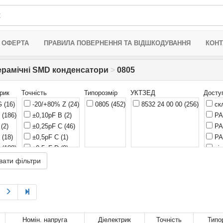
 ОФЕРТА
ПРАВИЛА ПОВЕРНЕННЯ ТА ВІДШКОДУВАННЯ
КОНТ
ерамічні SMD конденсатори
>
0805
рик
Точність
Типорозмір
УКТЗЕД
Досту
G
(16)
-20/+80% Z
(24)
0805
(452)
8532 24 00 00
(256)
ск
0
(186)
±0,10pF B
(2)
РА
J
(2)
±0,25pF C
(46)
РА
R
(18)
±0,5pF C
(1)
РА
R
(188)
±0,5pF D
(9)
ві
V
(40)
±0,25% C
(5)
РА
вати фільтри
U
(1)
±1% F
(1)
оч
±2% G
(7)
±5% J
(146)
±10% K
(175)
±20% M
(28)
Номін. напруга
Діелектрик
Точність
Типо