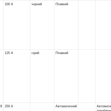
10
100 А
чорний
Плавкий
125 А
сірий
Плавкий
49
250 А
Автоматичний
Автомати
запобіж