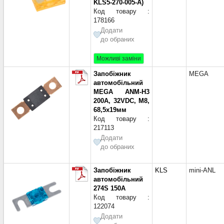
KLS5-270-005-A)
Код товару :
178166
Додати
до обраних
Можливі заміни
Запобіжник
MEGA
автомобільний
MEGA ANM-H3
200A, 32VDC, М8,
68,5x19мм
Код товару :
217113
Додати
до обраних
Запобіжник
KLS
mini-ANL
автомобільний
274S 150A
Код товару :
122074
Додати