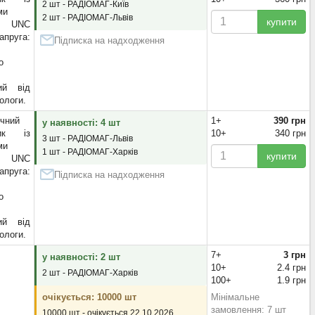
2 шт - РАДІОМАГ-Київ
ми
2 шт - РАДІОМАГ-Львів
купити
и UNC
апруга:
Підписка на надходження
о
ий від
ологи.
чний
1+
390 грн
у наявності: 4 шт
ник із
10+
340 грн
3 шт - РАДІОМАГ-Львів
ми
1 шт - РАДІОМАГ-Харків
купити
и UNC
апруга:
Підписка на надходження
о
ий від
ологи.
7+
3 грн
у наявності: 2 шт
10+
2.4 грн
2 шт - РАДІОМАГ-Харків
100+
1.9 грн
очікується: 10000 шт
Мінімальне
замовлення: 7 шт
10000 шт - очікується 22.10.2026