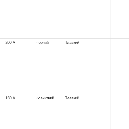
200 А
чорний
Плавкий
150 А
блакитний
Плавкий