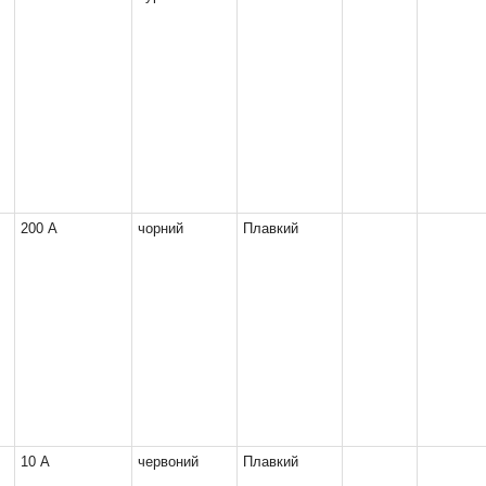
200 А
чорний
Плавкий
10 А
червоний
Плавкий