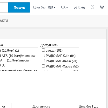
Пошук
Вхід
Ціна без ПДВ
UA
АКТИ
ка
Доступність
i (10,9мм)
(1)
склад
(101)
i ATS (10,9мм)/micro low
РАДІОМАГ-Київ
(94)
le ATT (10,9мм)/medium
РАДІОМАГ-Львів
(91)
)
(1)
РАДІОМАГ-Харків
(52)
оматичний запобіжник на
віддалений склад
(34)
ь 2...10AWG(5,26
РАДІОМАГ-Дніпро
(77)
35,00 мм²). Напруга:
очікується
(19)
24В постійного струму.
(9)
оматичний запобіжник із
овими клемами UNC 1/4-
пруга: 12...24В постійного
у. Захищений від пилу та
тка
Доступність
Ціна без ПДВ
и.
(1)