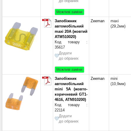
до обраних
Можливі заміни
Запобіжник
Zeeman
maxi
автомобільний
(29,2мм)
maxi 20A (жовтий
ATM510020)
Код товару :
35617
Додати
до обраних
Можливі заміни
Запобіжник
Zeeman
mini
автомобільний
(10,9мм)
mini 5A (жовто-
коричневий GT1-
4616, ATN910200)
Код товару :
22114
Додати
до обраних