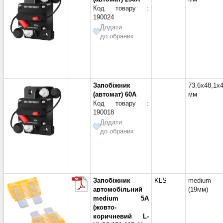
Код товару :
190024
Додати
до обраних
Запобіжник
73,6x48,1x
(автомат) 60A
мм
Код товару :
190018
Додати
до обраних
Запобіжник
KLS
medium
автомобільний
(19мм)
medium 5A
(жовто-
коричневий L-