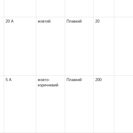
20 А
жовтий
Плавкий
20
5 А
жовто-
Плавкий
200
коричневий