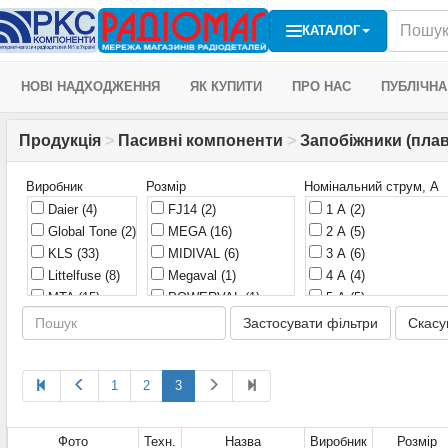
КАТАЛОГ
НОВІ НАДХОДЖЕННЯ
ЯК КУПИТИ
ПРО НАС
ПУБЛІЧНА
Продукція
>
Пасивні компоненти
>
Запобіжники (плав
Виробник
Розмір
Номінальний струм, А
Daier
(4)
FJ14
(2)
1 А
(2)
Global Tone
(2)
MEGA
(16)
2 А
(5)
KLS
(33)
MIDIVAL
(6)
3 А
(6)
Littelfuse
(8)
Megaval
(1)
4 А
(4)
MTA
(15)
POWERVAL
(1)
5 А
(5)
Zeeman
(56)
STRIP/ANL
(19)
5/10/15/20/25/30 А
(
Застосувати фільтри
Скасу
maxi (29,2мм)
(14)
7,5 А
(5)
medium (19мм)
(33)
10 А
(5)
1
2
micro (8,8мм)
3
(10)
15 А
(5)
midi (40,8мм)
(11)
20 А
(9)
mini (10,9мм)
(16)
25 А
(4)
Фото
Техн.
Назва
Виробник
Розмір