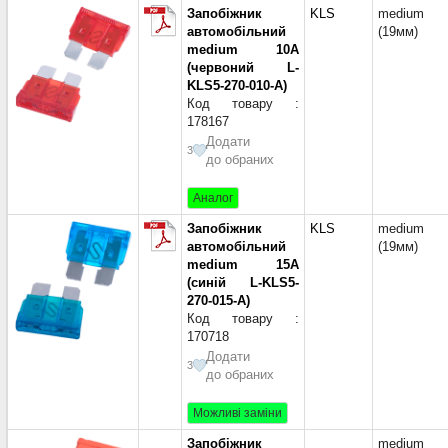
Запобіжник
KLS
medium
автомобільний
(19мм)
medium 10A
(червоний L-
KLS5-270-010-A)
Код товару :
178167
Додати
3
до обраних
Аналог
Запобіжник
KLS
medium
автомобільний
(19мм)
medium 15A
(синій L-KLS5-
270-015-A)
Код товару :
170718
Додати
3
до обраних
Можливі заміни
Запобіжник
medium