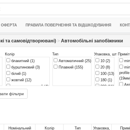
 ОФЕРТА
ПРАВИЛА ПОВЕРНЕННЯ ТА ВІДШКОДУВАННЯ
КОНТ
кі та самовідтворювані)
>
Автомобільні запобіжники
Колір
Тип
Упаковка, шт
Приміт
блакитний
(1)
Автоматичний
(25)
10
(2)
min
бурштиновий
(3)
Плавкий
(155)
20
(8)
min
profi
білий
(1)
100
(13)
(19мм
жовтий
(12)
180
(1)
Авт
жовто-коричневий
(4)
200
(11)
кабел
1)
зелений
(9)
300
(1)
вати фільтри
мм²...
коричневий
(9)
540
(1)
12...
помаранчевий
(2)
Авт
прозорий
(8)
гвинт
пурпурний
(1)
20. На
струм
пурпуровий
(2)
Номінальний
Колір
Тип
Упаковка,
Примі
волог