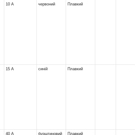
10 А
червоний
Плавкий
15 А
синій
Плавкий
40 А
бурштиновий
Плавкий