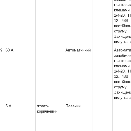
гвинтови
клемам
1/4-20. Н
12...48В
постійног
струму.
Захищен
пилу та в
49
60 А
Автоматичний
Автомати
запобіж
гвинтови
клемам
1/4-20. Н
12...48В
постійног
струму.
Захищен
пилу та в
5 А
жовто-
Плавкий
коричневий