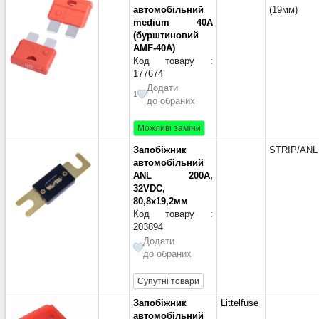
автомобільний
(19мм)
medium 40A
(бурштиновий
AMF-40A)
Код товару :
177674
Додати
1
до обраних
Можливі заміни
Запобіжник
STRIP/ANL
автомобільний
ANL 200A,
32VDC,
80,8х19,2мм
Код товару :
203894
Додати
до обраних
Супутні товари
Запобіжник
Littelfuse
автомобільний