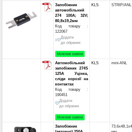
Запобіжник
KLS
STRIP/ANL
автомобільний
274 100A; 32V;
80,8х19,2мм
Код товару :
122067
Додати
1
до обраних
Можливі заміни
Автомобільний
KLS
mini-ANL
запобіжник 274S
125A Уцінка,
сліди корозії на
контактах
Код товару :
190451
Додати
до обраних
Можливі заміни
Запобіжник
73,6x48,1x
(автомат) 250A
мм