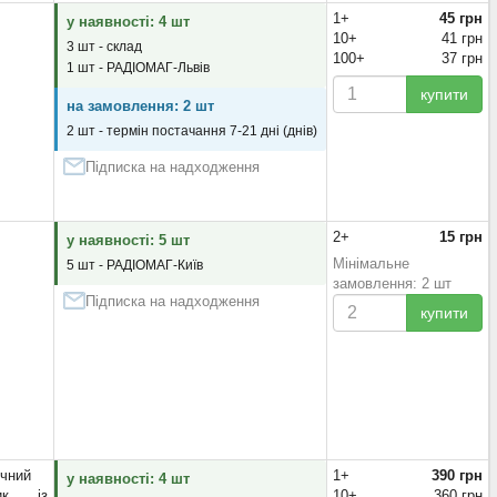
0
(1)
1+
45 грн
у наявності: 4 шт
10+
41 грн
3 шт - склад
100+
37 грн
1 шт - РАДІОМАГ-Львів
купити
на замовлення: 2 шт
2 шт - термін постачання 7-21 дні (днів)
Підписка на надходження
2+
15 грн
у наявності: 5 шт
Мінімальне
5 шт - РАДІОМАГ-Київ
замовлення: 2 шт
Підписка на надходження
купити
чний
1+
390 грн
у наявності: 4 шт
ник із
10+
360 грн