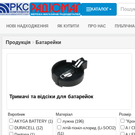
КАТАЛОГ
НОВІ НАДХОДЖЕННЯ
ЯК КУПИТИ
ПРО НАС
ПУБЛІЧНА
Продукція
>
Батарейки
Тримачі та відсіки для батарейок
Виробник
Матеріал
Розмір
AKYGA BATTERY
(1)
лужна
(196)
"Кро
DURACELL
(12)
літій-тіоніл-хлорид (Li-SOCl2)
A / 
(51)
Dantona
(1)
A / 