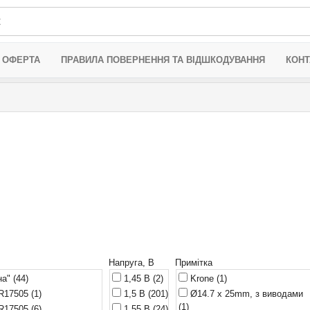
 ОФЕРТА
ПРАВИЛА ПОВЕРНЕННЯ ТА ВІДШКОДУВАННЯ
КОНТ
Напруга, В
Примітка
на"
(44)
1,45 В
(2)
Krone
(1)
CR17505
(1)
1,5 В
(201)
Ø14.7 x 25mm, з виводами
(1)
ER17505
(6)
1,55 В
(24)