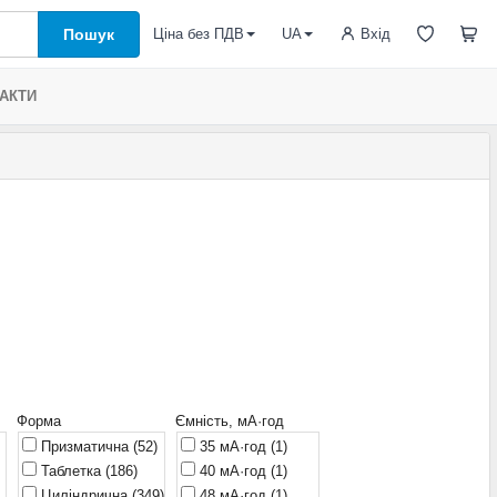
Пошук
Вхід
Ціна без ПДВ
UA
АКТИ
Форма
Ємність, мА·год
Призматична
(52)
35 мА·год
(1)
Таблетка
(186)
40 мА·год
(1)
Циліндрична
(349)
48 мА·год
(1)