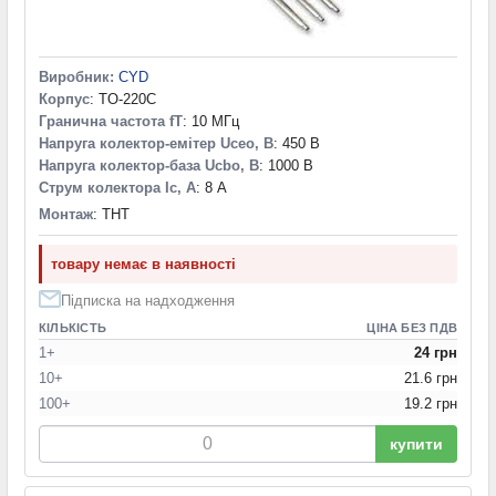
Виробник:
CYD
Корпус
: TO-220C
Гранична частота fT
: 10 МГц
Напруга колектор-емітер Uceo, В
: 450 В
Напруга колектор-база Ucbo, В
: 1000 В
Струм колектора Ic, А
: 8 А
Монтаж
: THT
товару немає в наявності
Підписка на надходження
КІЛЬКІСТЬ
ЦІНА БЕЗ ПДВ
1+
24 грн
10+
21.6 грн
100+
19.2 грн
купити