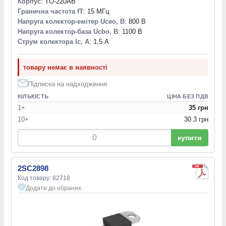
Корпус
: TO-220AB
Гранична частота fT
: 15 МГц
Напруга колектор-емітер Uceo, В
: 800 В
Напруга колектор-база Ucbo, В
: 1100 В
Струм колектора Ic, А
: 1,5 А
товару немає в наявності
Підписка на надходження
КІЛЬКІСТЬ
ЦІНА БЕЗ ПДВ
1+
35 грн
10+
30.3 грн
купити
2SC2898
Код товару: 82718
Додати до обраних