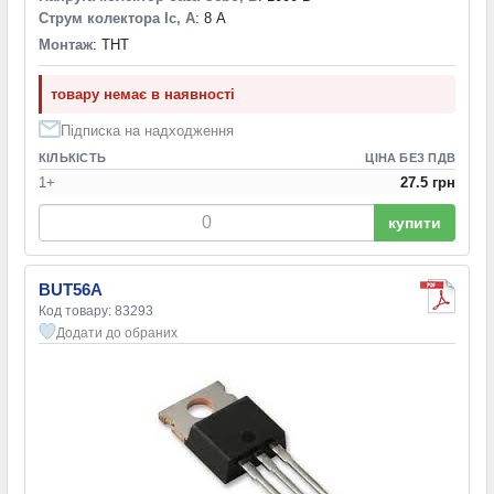
Струм колектора Ic, А
: 8 А
TOP-3M
(1)
TPS
(1)
Монтаж
: THT
TSFP-3
(1)
TSMT5
(1)
товару немає в наявності
2-21F1A
(1)
Підписка на надходження
2-2K1A
(1)
КІЛЬКІСТЬ
ЦІНА БЕЗ ПДВ
2-8M1A
(1)
1+
27.5 грн
6,8x4,4mm
(1)
купити
BUT56A
Код товару: 83293
Додати до обраних