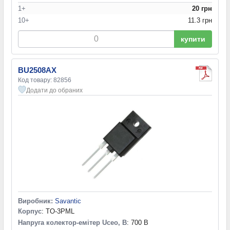
1+
20 грн
10+
11.3 грн
купити
BU2508AX
Код товару: 82856
Додати до обраних
Виробник:
Savantic
Корпус
: TO-3PML
Напруга колектор-емітер Uceo, В
: 700 В