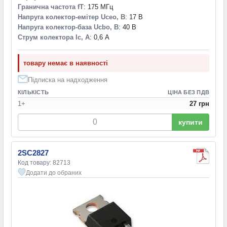
Гранична частота fT
: 175 МГц
Напруга колектор-емітер Uceo, В
: 17 В
Напруга колектор-база Ucbo, В
: 40 В
Струм колектора Ic, А
: 0,6 А
товару немає в наявності
Підписка на надходження
КІЛЬКІСТЬ
ЦІНА БЕЗ ПДВ
1+
27 грн
купити
2SC2827
Код товару: 82713
Додати до обраних