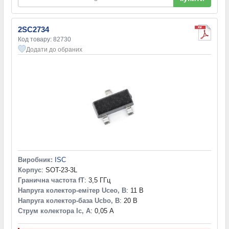
2SC2734
Код товару: 82730
Додати до обраних
Виробник:
ISC
Корпус
: SOT-23-3L
Гранична частота fT
: 3,5 ГГц
Напруга колектор-емітер Uceo, В
: 11 В
Напруга колектор-база Ucbo, В
: 20 В
Струм колектора Ic, А
: 0,05 А