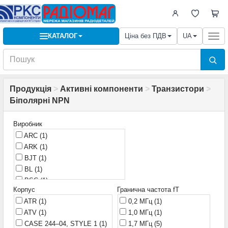
КАТАЛОГ
Ціна без ПДВ
UA
Togg
navi
Продукція
>
Активні компоненти
>
Транзистори
>
Біполярні NPN
Виробник
ARC
(1)
ARK
(1)
BJT
(1)
BL
(1)
BSC
(1)
Корпус
Гранична частота fT
CDIL
(5)
ATR
(1)
0,2 МГц
(1)
CJ
(6)
ATV
(1)
1,0 МГц
(1)
CYD
(5)
CASE 244–04, STYLE 1
(1)
1,7 МГц
(5)
China
(3)