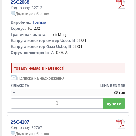
2SC2068
Код товару: 82712
Додати до обраних
Виробник:
Toshiba
Корпус
: TO-202
Гранична частота fT
: 75 МГц
Напруга колектор-емітер Uceo, В
: 300 В
Напруга колектор-база Ucbo, В
: 300 В
Струм колектора Ic, А
: 0,05 А
товару немає в наявності
Підписка на надходження
КІЛЬКІСТЬ
ЦІНА БЕЗ ПДВ
1+
20 грн
купити
2SC4107
Код товару: 82707
Додати до обраних