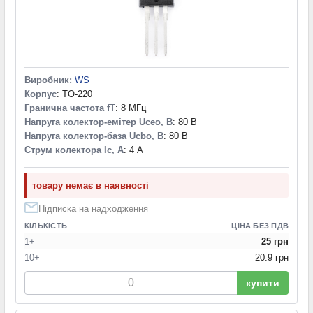
Виробник:
WS
Корпус
: TO-220
Гранична частота fT
: 8 МГц
Напруга колектор-емітер Uceo, В
: 80 В
Напруга колектор-база Ucbo, В
: 80 В
Струм колектора Ic, А
: 4 А
товару немає в наявності
Підписка на надходження
КІЛЬКІСТЬ
ЦІНА БЕЗ ПДВ
1+
25 грн
10+
20.9 грн
купити