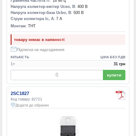
Гранична частота fT
: 18 МГц
Напруга колектор-емітер Uceo, В
: 400 В
Напруга колектор-база Ucbo, В
: 500 В
Струм колектора Ic, А
: 7 А
Монтаж
: THT
товару немає в наявності
Підписка на надходження
КІЛЬКІСТЬ
ЦІНА БЕЗ ПДВ
1+
31 грн
купити
2SC1827
Код товару: 82721
Додати до обраних