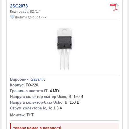
2SC2073
Код товару: 82717
Додати до обраних
Виробник:
Savantic
Корпус
: TO-220
Гранична частота fT
: 4 МГц
Напруга колектор-емітер Uceo, В
: 150 В
Напруга колектор-база Ucbo, В
: 150 В
Струм колектора Ic, А
: 1,5 А
Монтаж
: THT
товару немає в наявності