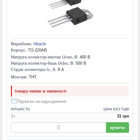
Виробник:
Hitachi
Корпус
: TO-220AB
Напруга колектор-емітер Uceo, В
: 400 В
Напруга колектор-база Ucbo, В
: 500 В
Струм колектора Ic, А
: 8 А
Монтаж
: THT
товару немає в наявності
Підписка на надходження
КІЛЬКІСТЬ
ЦІНА БЕЗ ПДВ
1+
31 грн
купити