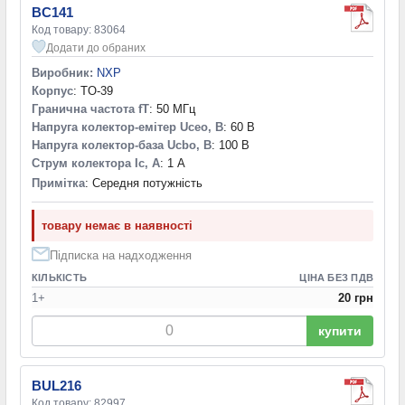
BC141
Код товару: 83064
Додати до обраних
Виробник:
NXP
Корпус
: TO-39
Гранична частота fT
: 50 МГц
Напруга колектор-емітер Uceo, В
: 60 В
Напруга колектор-база Ucbo, В
: 100 В
Струм колектора Ic, А
: 1 А
Примітка
: Середня потужність
товару немає в наявності
Підписка на надходження
КІЛЬКІСТЬ
ЦІНА БЕЗ ПДВ
1+
20 грн
купити
BUL216
Код товару: 82997