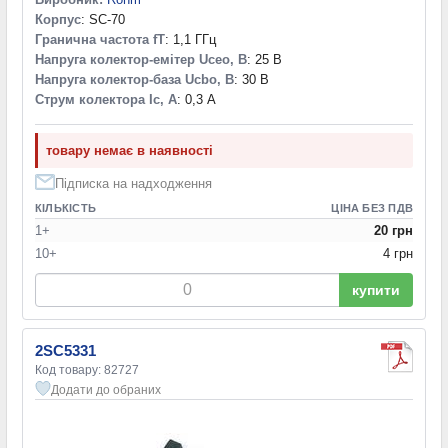
Корпус
: SC-70
Гранична частота fT
: 1,1 ГГц
Напруга колектор-емітер Uceo, В
: 25 В
Напруга колектор-база Ucbo, В
: 30 В
Струм колектора Ic, А
: 0,3 А
товару немає в наявності
Підписка на надходження
КІЛЬКІСТЬ
ЦІНА БЕЗ ПДВ
1+
20 грн
10+
4 грн
купити
2SC5331
Код товару: 82727
Додати до обраних