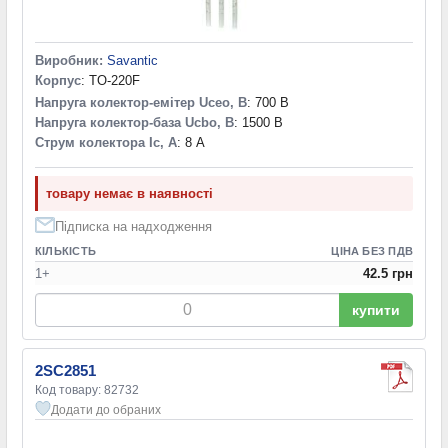
Виробник:
Savantic
Корпус
: TO-220F
Напруга колектор-емітер Uceo, В
: 700 В
Напруга колектор-база Ucbo, В
: 1500 В
Струм колектора Ic, А
: 8 А
товару немає в наявності
Підписка на надходження
КІЛЬКІСТЬ
ЦІНА БЕЗ ПДВ
1+
42.5 грн
купити
2SC2851
Код товару: 82732
Додати до обраних