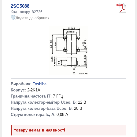
2SC5088
Код товару: 82726
Додати до обраних
Виробник:
Toshiba
Корпус
: 2-2K1A
Гранична частота fT
: 7 ГГц
Напруга колектор-емітер Uceo, В
: 12 В
Напруга колектор-база Ucbo, В
: 20 В
Струм колектора Ic, А
: 0,08 А
товару немає в наявності