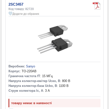
2SC3457
Код товару: 82720
Додати до обраних
Виробник:
Sanyo
Корпус
: TO-220AB
Гранична частота fT
: 15 МГц
Напруга колектор-емітер Uceo, В
: 800 В
Напруга колектор-база Ucbo, В
: 1100 В
Струм колектора Ic, А
: 3 А
товару немає в наявності