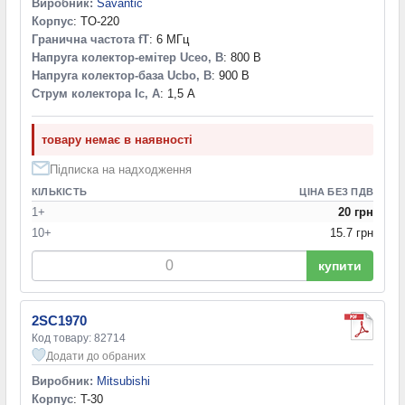
Виробник:
Savantic
Корпус
: TO-220
Гранична частота fT
: 6 МГц
Напруга колектор-емітер Uceo, В
: 800 В
Напруга колектор-база Ucbo, В
: 900 В
Струм колектора Ic, А
: 1,5 А
товару немає в наявності
Підписка на надходження
КІЛЬКІСТЬ
ЦІНА БЕЗ ПДВ
1+
20 грн
10+
15.7 грн
купити
2SC1970
Код товару: 82714
Додати до обраних
Виробник:
Mitsubishi
Корпус
: T-30