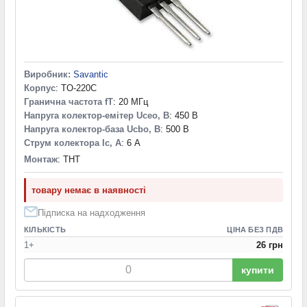
Виробник:
Savantic
Корпус
: TO-220C
Гранична частота fT
: 20 МГц
Напруга колектор-емітер Uceo, В
: 450 В
Напруга колектор-база Ucbo, В
: 500 В
Струм колектора Ic, А
: 6 А
Монтаж
: THT
товару немає в наявності
Підписка на надходження
КІЛЬКІСТЬ
ЦІНА БЕЗ ПДВ
1+
26 грн
купити