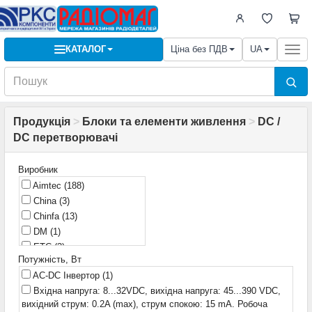
КАТАЛОГ
Ціна без ПДВ
UA
Togg
navi
Продукція
>
Блоки та елементи живлення
>
DC /
DC перетворювачі
Виробник
Aimtec
(188)
China
(3)
Chinfa
(13)
DM
(1)
ETC
(3)
Потужність, Вт
Ericsson
(2)
AC-DC Інвертор
(1)
FAVOTEK
(47)
Вхідна напруга: 8...32VDC, вихідна напруга: 45...390 VDC,
FNIRSI
(3)
вихідний струм: 0.2A (max), струм спокою: 15 mA. Робоча
FRA
(1)