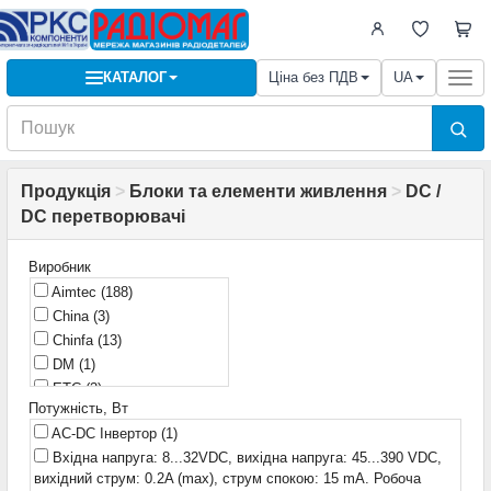
КАТАЛОГ
Ціна без ПДВ
UA
Togg
navi
Продукція
>
Блоки та елементи живлення
>
DC /
DC перетворювачі
Виробник
Aimtec
(188)
China
(3)
Chinfa
(13)
DM
(1)
ETC
(3)
Потужність, Вт
Ericsson
(2)
AC-DC Інвертор
(1)
FAVOTEK
(47)
Вхідна напруга: 8...32VDC, вихідна напруга: 45...390 VDC,
FNIRSI
(3)
вихідний струм: 0.2A (max), струм спокою: 15 mA. Робоча
FRA
(1)