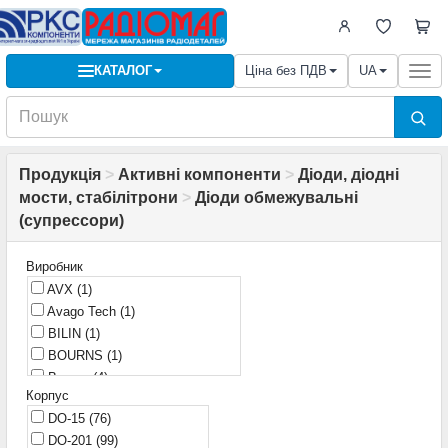
КАТАЛОГ
Ціна без ПДВ
UA
Togg
navi
Продукція
>
Активні компоненти
>
Діоди, діодні
мости, стабілітрони
>
Діоди обмежувальні
(cупрессори)
Виробник
AVX
(1)
Avago Tech
(1)
BILIN
(1)
BOURNS
(1)
Bourns
(4)
Корпус
Bourns/Vishay
(1)
DO-15
(76)
Brightking
(1)
DO-201
(99)
DB LECT
(1)