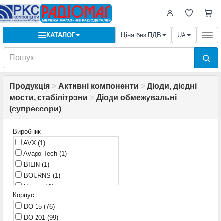
КАТАЛОГ
Ціна без ПДВ
UA
Togg
navi
Продукція
>
Активні компоненти
>
Діоди, діодні
мости, стабілітрони
>
Діоди обмежувальні
(cупрессори)
Виробник
AVX
(1)
Avago Tech
(1)
BILIN
(1)
BOURNS
(1)
Bourns
(4)
Корпус
Bourns/Vishay
(1)
DO-15
(76)
Brightking
(1)
DO-201
(99)
DB LECT
(1)