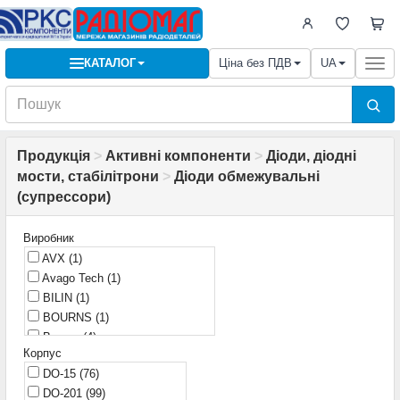
КАТАЛОГ
Ціна без ПДВ
UA
Togg
navi
Продукція
>
Активні компоненти
>
Діоди, діодні
мости, стабілітрони
>
Діоди обмежувальні
(cупрессори)
Виробник
AVX
(1)
Avago Tech
(1)
BILIN
(1)
BOURNS
(1)
Bourns
(4)
Корпус
Bourns/Vishay
(1)
DO-15
(76)
Brightking
(1)
DO-201
(99)
DB LECT
(1)