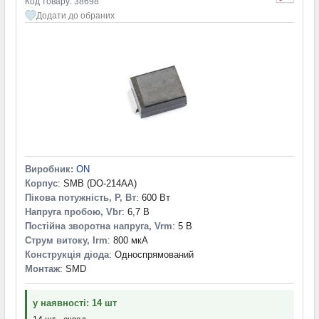
Код товару: 38698
Додати до обраних
Виробник:
ON
Корпус
: SMB (DO-214AA)
Пікова потужність, P, Вт
: 600 Вт
Напруга пробою, Vbr
: 6,7 В
Постійна зворотна напруга, Vrm
: 5 В
Струм витоку, Irm
: 800 мкА
Конструкція діода
: Односпрямований
Монтаж
: SMD
у наявності: 14 шт