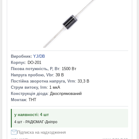
Виробник:
YJ/DB
Корпус
: DO-201
Пікова потужність, P, Вт
: 1500 Вт
Напруга пробою, Vbr
: 39 В
Постійна зворотна напруга, Vrm
: 33,3 В
Струм витоку, Irm
: 1 мкА
Конструкція діода
: Двоспрямований
Монтаж
: THT
у наявності: 4 шт
4 шт - РАДІОМАГ-Дніпро
Підписка на надходження