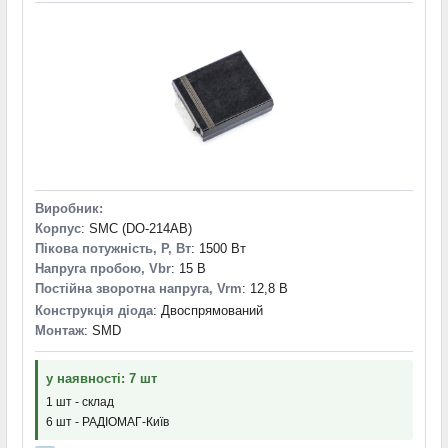
Виробник:
Корпус
: SMC (DO-214AB)
Пікова потужність, P, Вт
: 1500 Вт
Напруга пробою, Vbr
: 15 В
Постійна зворотна напруга, Vrm
: 12,8 В
Конструкція діода
: Двоспрямований
Монтаж
: SMD
у наявності: 7 шт
1 шт - склад
6 шт - РАДІОМАГ-Київ