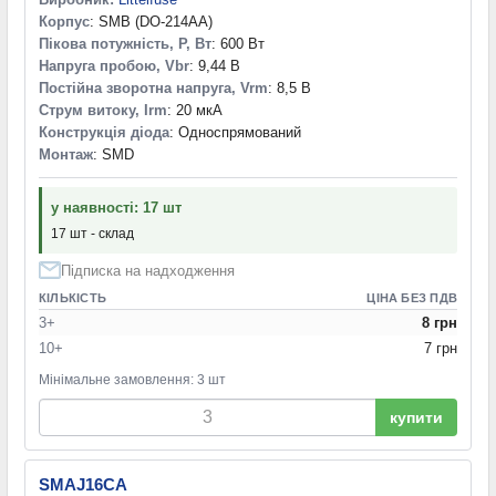
220 В
(3)
Корпус
: SMB (DO-214AA)
250 В
(3)
Пікова потужність, P, Вт
: 600 Вт
290 В
(1)
Напруга пробою, Vbr
: 9,44 В
300 В
(2)
Постійна зворотна напруга, Vrm
: 8,5 В
350 В
(5)
Струм витоку, Irm
: 20 мкА
400 В
(6)
Конструкція діода
: Односпрямований
418 В
(1)
Монтаж
: SMD
440 В
(2)
у наявності: 17 шт
17 шт - склад
Підписка на надходження
КІЛЬКІСТЬ
ЦІНА БЕЗ ПДВ
3+
8 грн
10+
7 грн
Мінімальне замовлення: 3 шт
купити
SMAJ16CA