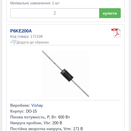
Мінімальне замовлення: 2 шт
купити
P6KE200A
Код товару: 172108
Додати до обраних
1
Виробник:
Vishay
Корпус
: DO-15
Пікова потужність, P, Вт
: 600 Вт
Напруга пробою, Vbr
: 200 В
Постійна зворотна напруга, Vrm
: 171 В