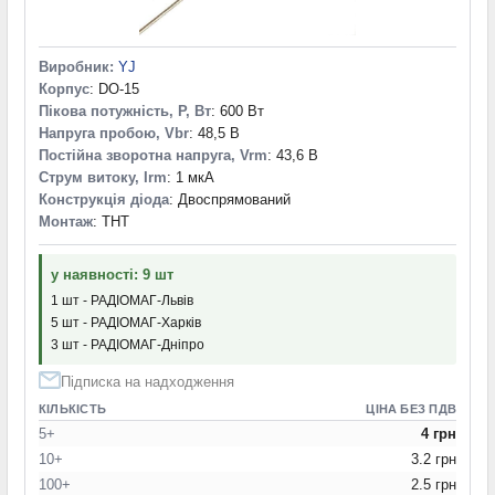
Виробник:
YJ
Корпус
: DO-15
Пікова потужність, P, Вт
: 600 Вт
Напруга пробою, Vbr
: 48,5 В
Постійна зворотна напруга, Vrm
: 43,6 В
Струм витоку, Irm
: 1 мкА
Конструкція діода
: Двоспрямований
Монтаж
: THT
у наявності: 9 шт
1 шт - РАДІОМАГ-Львів
5 шт - РАДІОМАГ-Харків
3 шт - РАДІОМАГ-Дніпро
Підписка на надходження
КІЛЬКІСТЬ
ЦІНА БЕЗ ПДВ
5+
4 грн
10+
3.2 грн
100+
2.5 грн