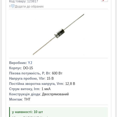
Код товару: 123817
Додати до обраних
1
Виробник:
YJ
Корпус
: DO-15
Пікова потужність, P, Вт
: 600 Вт
Напруга пробою, Vbr
: 15 В
Постійна зворотна напруга, Vrm
: 12,8 В
Струм витоку, Irm
: 1 мкА
Конструкція діода
: Двоспрямований
Монтаж
: THT
у наявності: 10 шт