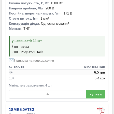
Пікова потужність, P, Вт
: 1500 Вт
Напруга пробою, Vbr
: 200 В
Постійна зворотна напруга, Vrm
: 171 В
Струм витоку, Irm
: 1 мкА
Конструкція діода
: Односпрямований
Монтаж
: THT
у наявності: 14 шт
5 шт - склад
9 шт - РАДІОМАГ-Київ
Підписка на надходження
КІЛЬКІСТЬ
ЦІНА БЕЗ ПДВ
4+
6.5 грн
10+
5.4 грн
Мінімальне замовлення: 4 шт
купити
1SMB5.0AT3G