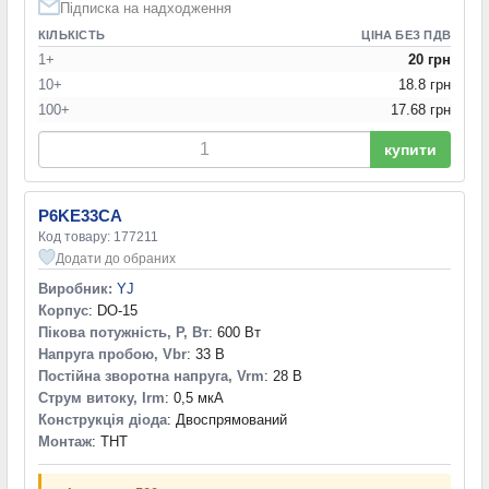
Підписка на надходження
КІЛЬКІСТЬ
ЦІНА БЕЗ ПДВ
1+
20 грн
10+
18.8 грн
100+
17.68 грн
купити
P6KE33CA
Код товару: 177211
Додати до обраних
Виробник:
YJ
Корпус
: DO-15
Пікова потужність, P, Вт
: 600 Вт
Напруга пробою, Vbr
: 33 В
Постійна зворотна напруга, Vrm
: 28 В
Струм витоку, Irm
: 0,5 мкА
Конструкція діода
: Двоспрямований
Монтаж
: THT