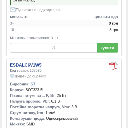
14 шт - склад
Підписка на надходження
КІЛЬКІСТЬ
ЦІНА БЕЗ ПДВ
3+
9 грн
10+
8 грн
Мінімальне замовлення: 3 шт
купити
ESDALC6V1W5
Код товару: 107585
Додати до обраних
Виробник:
ST
Корпус
: SOT323-5L
Пікова потужність, P, Вт
: 25 Вт
Напруга пробою, Vbr
: 6,1 В
Постійна зворотна напруга, Vrm
: 3 В
Струм витоку, Irm
: 1 мкА
Конструкція діода
: Односпрямований
Монтаж
: SMD