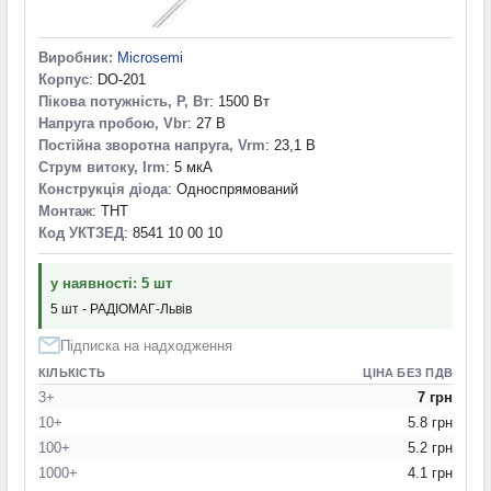
Виробник:
Microsemi
Корпус
: DO-201
Пікова потужність, P, Вт
: 1500 Вт
Напруга пробою, Vbr
: 27 В
Постійна зворотна напруга, Vrm
: 23,1 В
Струм витоку, Irm
: 5 мкА
Конструкція діода
: Односпрямований
Монтаж
: THT
Код УКТЗЕД
: 8541 10 00 10
у наявності: 5 шт
5 шт - РАДІОМАГ-Львів
Підписка на надходження
КІЛЬКІСТЬ
ЦІНА БЕЗ ПДВ
3+
7 грн
10+
5.8 грн
100+
5.2 грн
1000+
4.1 грн