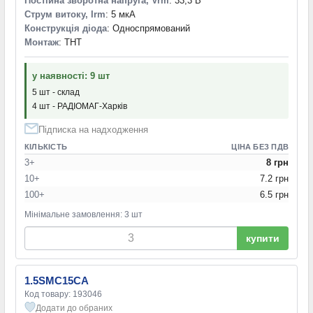
Постійна зворотна напруга, Vrm
: 33,3 В
Струм витоку, Irm
: 5 мкА
Конструкція діода
: Односпрямований
Монтаж
: THT
у наявності: 9 шт
5 шт - склад
4 шт - РАДІОМАГ-Харків
Підписка на надходження
КІЛЬКІСТЬ
ЦІНА БЕЗ ПДВ
3+
8 грн
10+
7.2 грн
100+
6.5 грн
Мінімальне замовлення: 3 шт
купити
1.5SMC15CA
Код товару: 193046
Додати до обраних