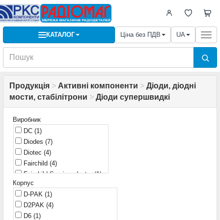
КАТАЛОГ
Ціна без ПДВ
UA
Togg
navi
Продукція
>
Активні компоненти
>
Діоди, діодні
мости, стабілітрони
>
Діоди супершвидкі
Виробник
DC
(1)
Diodes
(7)
Diotec
(4)
Fairchild
(4)
Fairchild Semiconductor
(1)
Корпус
General Semiconductors
(1)
D-PAK
(1)
Hornby
(2)
D2PAK
(4)
IR
(16)
D6
(1)
IXYS
(3)