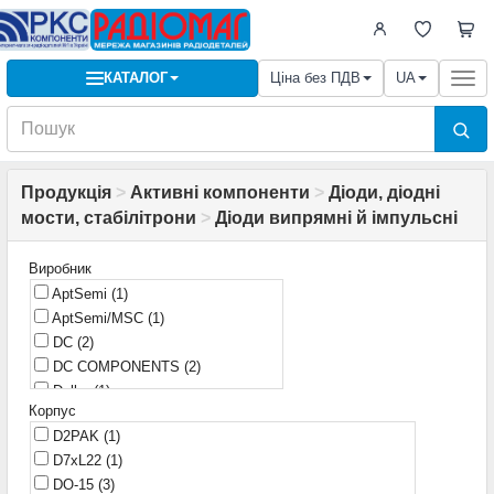
КАТАЛОГ
Ціна без ПДВ
UA
Togg
navi
Продукція
>
Активні компоненти
>
Діоди, діодні
мости, стабілітрони
>
Діоди випрямні й імпульсні
Виробник
AptSemi
(1)
AptSemi/MSC
(1)
DC
(2)
DC COMPONENTS
(2)
Delke
(1)
Корпус
Diodes
(5)
D2PAK
(1)
Diotec
(11)
D7xL22
(1)
EIC
(6)
DO-15
(3)
ELECTRONIC DEVICES, INC.
(1)