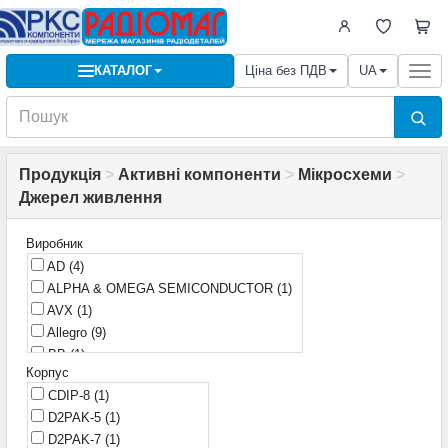
КАТАЛОГ
Ціна без ПДВ
UA
Togg
navi
Продукція
>
Активні компоненти
>
Мікросхеми
>
Джерел живлення
Виробник
AD
(4)
ALPHA & OMEGA SEMICONDUCTOR
(1)
AVX
(1)
Allegro
(9)
BB
(1)
Корпус
Burr-brown
(1)
CDIP-8
(1)
China
(1)
D2PAK-5
(1)
Ericsson
(1)
D2PAK-7
(1)
Fairchild
(49)