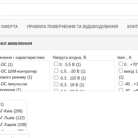
 ОФЕРТА
ПРАВИЛА ПОВЕРНЕННЯ ТА ВІДШКОДУВАННЯ
КОНТ
ел живлення
ачення і характеристики
Напруга вхідна, В
Iвих., А
-DC
(1)
0...5,5 В
(1)
0...+70
-DC ШІМ-контролер
-1,5...-20 В
(1)
вихід 1
мового режиму
(1)
(1)
-0,3...110 В
(1)
-DC імпульсне
-40…+
-0,3...18 В
(1)
творення
(1)
-40…+
-0,3...20 В
(1)
-DC імпульсне
0,25 м
-0,3...22 В
(1)
творення 9W
(2)
41)
0,5 мА
-0,3...40 В
(1)
/DC
(1)
Г-Київ
(206)
5 мА
(1
-0,3...700 В
(2)
/DC адаптери
(1)
Г-Львів
(122)
5,3 мА
-0,3...8,1 В
(1)
/DC ключ-перетворювач
Г-Харків
(108)
6,5 мА
-0,3...9 В
(1)
ий склад
(76)
0,01 А
-0,3…10 В
(1)
/DC ключ-перетворювач,