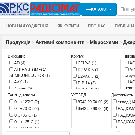
КАТАЛОГ
НОВІ НАДХОДЖЕННЯ
ЯК КУПИТИ
ПРО НАС
ПУБЛІЧНА
Продукція
>
Активні компоненти
>
Мікросхеми
>
Джер
Виробник
Корпус
Призн
AD
(4)
CDIP-8
(1)
AC
ALPHA & OMEGA
D2PAK-5
(1)
AC
SEMICONDUCTOR
(1)
стру
D2PAK-7
(1)
AVX
(1)
AC
DIP-14
(3)
пере
Allegro
(9)
DIP-14-3
(1)
AC
Темп. діапазон
УКТЗЕД
Доступність
BB
(1)
DIP-16
(18)
пере
Burr-brown
0...+125°С
(1)
(2)
8542 29 50 00
(2)
склад
(1
DIP-18
(2)
AC
China
0...+70°С
(1)
(22)
8542 39 90 00
(8)
РАДІОМА
DIP-20
(3)
AC
Ericsson
0...+85°С
(1)
(1)
РАДІОМА
DIP-22
(1)
AC
Fairchild
0…+125°С
(49)
(1)
РАДІОМА
DIP-24
(1)
(1)
Gbicronic
0…+135°С
(1)
(1)
віддален
DIP-7
(20)
AC