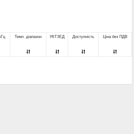
1)
10 кГц
(7)
А
(1)
12 кГц
(1)
2)
19 кГц
(1)
А
(2)
20 кГц
(3)
(2)
25 кГц
(1)
2)
30 кГц
(2)
кГц
Темп. діапазон
УКТЗЕД
Доступність
Ціна без ПДВ
1)
33 кГц
(4)
(1)
40 кГц
(2)
(2)
42 кГц
(3)
2)
44 кГц
(1)
6666666667E-02
(1)
48 кГц
(1)
1)
50 кГц
(10)
(1)
52 кГц
(8)
(2)
55 кГц
(1)
1)
60 кГц
(7)
(1)
61 кГц
(3)
)
65 кГц
(5)
А
(11)
66 кГц
(11)
(2)
67 кГц
(11)
А
(1)
68 кГц
(1)
мА
(1)
70 кГц
(7)