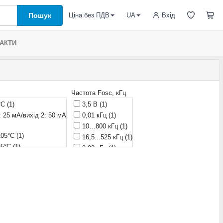
Пошук
Вхід
Ціна без ПДВ
UA
АКТИ
Частота Fosc, кГц
°С
(1)
3,5 В
(1)
: 25 мА/вихід 2: 50 мА
0,01 кГц
(1)
10…800 кГц
(1)
105°С
(1)
16,5...525 кГц
(1)
85°С
(1)
0,02 кГц
(1)
А
(1)
30…250 кГц
(1)
(2)
34…86 кГц
(2)
)
61…73 кГц
(1)
(1)
470 KHz
(1)
(1)
0,624 кГц
(2)
(1)
1,5 кГц
(1)