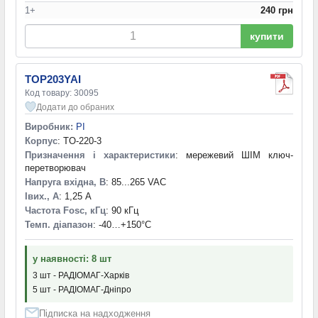
1+
240 грн
купити
TOP203YAI
Код товару: 30095
Додати до обраних
Виробник:
PI
Корпус
: TO-220-3
Призначення і характеристики
: мережевий ШІМ ключ-
перетворювач
Напруга вхідна, В
: 85...265 VAC
Iвих., А
: 1,25 А
Частота Fosc, кГц
: 90 кГц
Темп. діапазон
: -40…+150°С
у наявності: 8 шт
3 шт - РАДІОМАГ-Харків
5 шт - РАДІОМАГ-Дніпро
Підписка на надходження