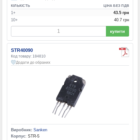
КІЛЬКІСТЬ
ЦІНА БЕЗ ПДВ
1+
43.5 грн
10+
40.7 грн
купити
STR40090
Код товару: 184810
Додати до обраних
Виробник:
Sanken
Корпус
: STR-5