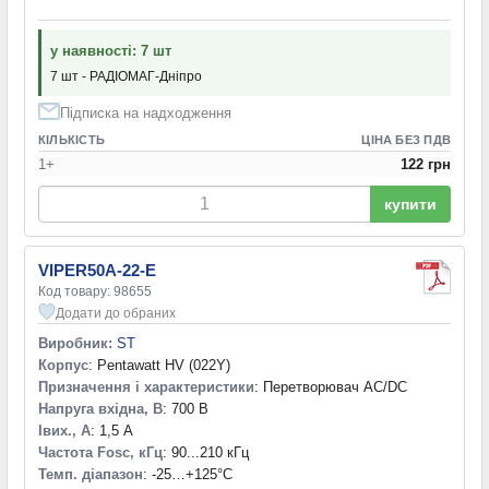
у наявності: 7 шт
7 шт - РАДІОМАГ-Дніпро
Підписка на надходження
КІЛЬКІСТЬ
ЦІНА БЕЗ ПДВ
1+
122 грн
купити
VIPER50A-22-E
Код товару: 98655
Додати до обраних
Виробник:
ST
Корпус
: Pentawatt HV (022Y)
Призначення і характеристики
: Перетворювач AC/DC
Напруга вхідна, В
: 700 В
Iвих., А
: 1,5 А
Частота Fosc, кГц
: 90...210 кГц
Темп. діапазон
: -25…+125°С