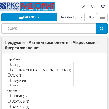
КАТАЛОГ
Ціна без ПДВ
UA
Togg
navi
Продукція
>
Активні компоненти
>
Мікросхеми
>
Джерел живлення
Виробник
AD
(4)
ALPHA & OMEGA SEMICONDUCTOR
(1)
AVX
(1)
Allegro
(9)
BB
(1)
Корпус
Burr-brown
(1)
CDIP-8
(1)
China
(1)
D2PAK-5
(1)
Ericsson
(1)
D2PAK-7
(1)
Fairchild
(49)