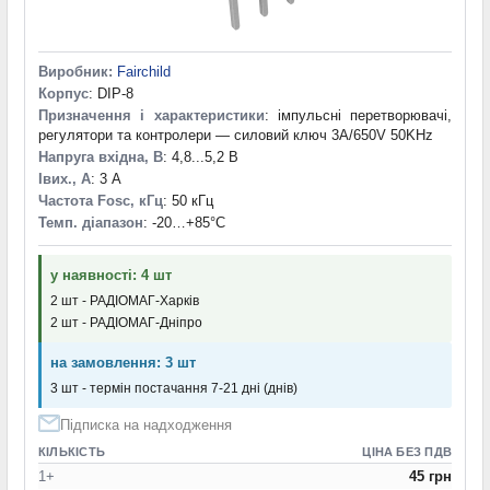
Виробник:
Fairchild
Корпус
: DIP-8
Призначення і характеристики
: імпульсні перетворювачі,
регулятори та контролери — силовий ключ 3A/650V 50KHz
Напруга вхідна, В
: 4,8...5,2 В
Iвих., А
: 3 А
Частота Fosc, кГц
: 50 кГц
Темп. діапазон
: -20…+85°С
у наявності: 4 шт
2 шт - РАДІОМАГ-Харків
2 шт - РАДІОМАГ-Дніпро
на замовлення: 3 шт
3 шт - термін постачання 7-21 дні (днів)
Підписка на надходження
КІЛЬКІСТЬ
ЦІНА БЕЗ ПДВ
1+
45 грн