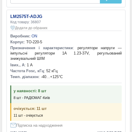
підвищувальний DC-DC перетворювач
(1)
36 V
(1)
85...265V
(1)
LM2575T-ADJG
100V двотактний ШІМ-контролер струмового режиму
(1)
Код товару: 36807
100W 18V оцінна плата SMPS з CoolSETT M F3 ICE3A5565P
Додати до обраних
(1)
Виробник:
ON
600V контролер баласту з адаптивною комутацією за
Корпус
: TO-220-5
нульової напруги, внутрішнім захистом від перевантаження за
Призначення і характеристики
: регулятори напруги —
струмом та інтегрованим бутстреп-діодом
(1)
імпульсні регулятори 1A 1.23-37V, регульований
600V одиночний драйвер верхнього плеча з узгодженою
знижувальний ШІМ
затримкою поширення каналів
(1)
Iвих., А
: 1 А
Частота Fosc, кГц
: 52 кГц
Темп. діапазон
: -40…+125°С
у наявності: 8 шт
8 шт - РАДІОМАГ-Київ
очікується: 11 шт
11 шт - очікується
Підписка на надходження