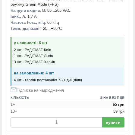
режиму Green Mode (FPS)
монолітний із саможивленням
(1)
Напруга вхідна, В
: 85...265 VAC
монітори струму й потужності та регулятори — 3-вивідне
Iвих., А
: 1,7 А
регульоване джерело струму
(1)
Частота Fosc, кГц
: 66 кГц
мікропотужний DC-DC перетворювач
(1)
Темп. діапазон
: -25...+85°С
мікропотужний DC/DC ШІМ фіксованої частоти
(1)
мікропотужний знижувальний регулятор з інтегрованими
у наявності: 6 шт
підвищувальним і уловлювальним діодами
(1)
2 шт - РАДІОМАГ-Київ
мікропотужний синхронний підвищувальний перетворювач
1 шт - РАДІОМАГ-Львів
(1)
3 шт - РАДІОМАГ-Харків
мікропотужні програмовані регулятори напруги
(1)
мікросхеми відео
(1)
на замовлення: 4 шт
мікросхеми корекції коефіцієнта потужності
(1)
4 шт - термін постачання 7-21 дні (днів)
мікросхеми корекції коефіцієнта потужності —
черезрядковий подвійний BCM PFC-контролер
(1)
Підписка на надходження
мікросхеми силових драйверів
(2)
КІЛЬКІСТЬ
ЦІНА БЕЗ ПДВ
мікросхеми силових драйверів 42W
(1)
1+
65 грн
мікросхеми силових ключів — VIPower верхнього плеча
10+
59 грн
135mOhm 0.7A 36V
(1)
мікросхеми силових ключів — інтелектуальний ключ
купити
верхнього плеча для промислового застосування
(1)
мікросхеми силових ключів — інтелектуальний силовий