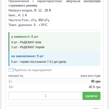
Призначення і характеристики
: імпульсні контролери
двоканальний ключ розподілу живлення
(1)
струмового режиму
джерела опорної напруги 3V, прецизійний мікропотужний
Напруга вхідна, В
: 12...28 В
паралельний 0.1%
(1)
Iвих., А
: 1 А
джерело опорної напруги
(1)
Частота Fosc, кГц
: 450 кГц
допоміжний ключ FPS
(1)
Темп. діапазон
: 0…+70°С
драйвер верхнього й нижнього плеча з вихідним струмом
віддавання/приймання 4A і 4A
(1)
у наявності: 6 шт
драйвер верхнього плеча
(1)
4 шт - РАДІОМАГ-Київ
драйвер трансформатора для ізольованих блоків живлення
2 шт - РАДІОМАГ-Харків
(1)
драйвер інвертора підсвітки LCD
(1)
на замовлення: 5 шт
драйвери затворів 40V 2.500A
(1)
5 шт - термін постачання 7-21 дні (днів)
енергоефективний CV або CV/CC ключ-перетворювач для
дуже дешевих адаптерів і зарядних пристроїв
(1)
Підписка на надходження
енергоефективний мережевий ключ-перетворювач з
КІЛЬКІСТЬ
ЦІНА БЕЗ ПДВ
підвищеною гнучкістю та розширеним діапазоном потужності
1+
45 грн
(2)
10+
40.5 грн
енергоефективний мережевий ключ-перетворювач малої
потужності
(1)
купити
енергоефективний мережевий ключ-перетворювач із
мінімумом компонентів
(1)
енергоощадний 12W високовольтний перетворювач з