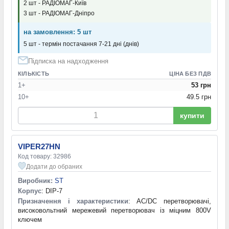
2 шт - РАДІОМАГ-Київ
корекція коефіцієнта потужності — PFC критичного режиму з
3 шт - РАДІОМАГ-Дніпро
OVP
(1)
корекція коефіцієнта потужності — удосконалений PFC-
на замовлення: 5 шт
контролер
(1)
5 шт - термін постачання 7-21 дні (днів)
лінійний регулятор напруги, позитивний фіксований, 1 вихід
Підписка на надходження
250mA
(1)
мала кількість зовнішніх компонентів
(1)
КІЛЬКІСТЬ
ЦІНА БЕЗ ПДВ
малопотужний BiCMOS ШІМ струмового режиму
(2)
1+
53 грн
малопотужний чотириканальний цифровий ізолятор 2.5KV
10+
49.5 грн
1M
(1)
купити
мережевий SMPS струмового режиму
(1)
мережевий ШІМ ключ-перетворювач
(1)
мережевий квазірезонансний зворотноходовий імпульсний
VIPER27HN
регулятор
(1)
Код товару: 32986
мережевий квазірезонансний зворотноходовий імпульсний
Додати до обраних
регулятор з універсальним входом/100 W, ізольований корпус
(1)
Виробник:
ST
Корпус
: DIP-7
мережевий ключ-перетворювач
(2)
Призначення і характеристики
: AC/DC перетворювачі,
мережевий ключ-перетворювач з OTP/OCP, високовольтний
високовольтний мережевий перетворювач із міцним 800V
(2)
ключем
мережевий ключ-перетворювач з OTP/OCP, високовольтний,