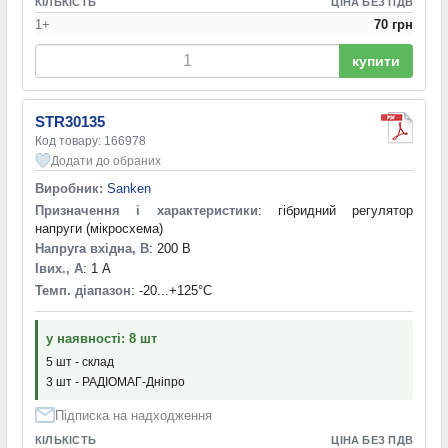
КІЛЬКІСТЬ
ЦІНА БЕЗ ПДВ
1+
70 грн
купити
STR30135
Код товару: 166978
Додати до обраних
Виробник:
Sanken
Призначення і характеристики
: гібридний регулятор
напруги (мікросхема)
Напруга вхідна, В
: 200 В
Iвих., А
: 1 А
Темп. діапазон
: -20...+125°С
у наявності: 8 шт
5 шт - склад
3 шт - РАДІОМАГ-Дніпро
Підписка на надходження
КІЛЬКІСТЬ
ЦІНА БЕЗ ПДВ