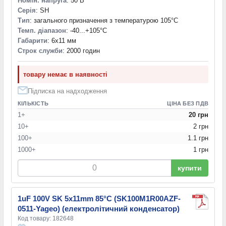
Номін. напруга
: 50 В
Серія
: SH
Тип
: загального призначення з температурою 105°C
Темп. діапазон
: -40...+105°С
Габарити
: 6x11 мм
Строк служби
: 2000 годин
товару немає в наявності
Підписка на надходження
КІЛЬКІСТЬ
ЦІНА БЕЗ ПДВ
1+
20 грн
10+
2 грн
100+
1.1 грн
1000+
1 грн
купити
1uF 100V SK 5x11mm 85°C (SK100M1R00AZF-
0511-Yageo) (електролітичний конденсатор)
Код товару: 182648