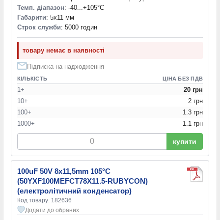
Темп. діапазон
: -40...+105°С
Габарити
: 5x11 мм
Строк служби
: 5000 годин
товару немає в наявності
Підписка на надходження
КІЛЬКІСТЬ
ЦІНА БЕЗ ПДВ
1+
20 грн
10+
2 грн
100+
1.3 грн
1000+
1.1 грн
купити
100uF 50V 8x11,5mm 105°C
(50YXF100MEFCT78X11.5-RUBYCON)
(електролітичний конденсатор)
Код товару: 182636
Додати до обраних