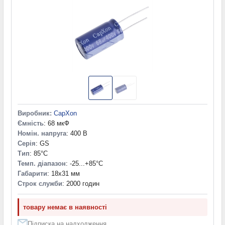
40x61 мм
(1)
40x70 мм
(1)
40x80 мм
(1)
40x81 мм
(1)
45x80 мм
(1)
51,6x105 мм
(2)
64,3x105,7 мм
(2)
85x160 мм
(1)
95x105 мм
(1)
2000 Stunden
(1)
Виробник:
CapXon
5000 Stunden
(1)
Ємність
: 68 мкФ
Номін. напруга
: 400 В
Серія
: GS
Тип
: 85°C
Темп. діапазон
: -25...+85°С
Габарити
: 18x31 мм
Строк служби
: 2000 годин
товару немає в наявності
Підписка на надходження