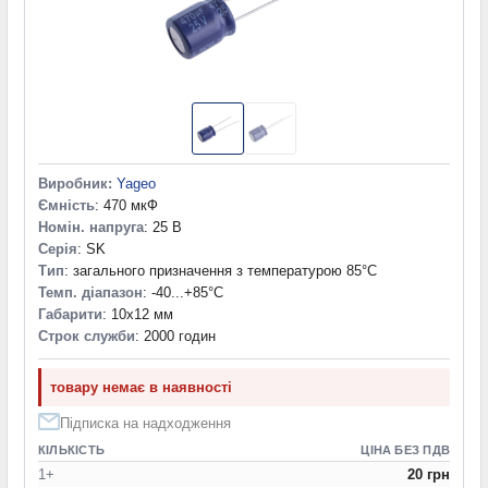
Виробник:
Yageo
Ємність
: 470 мкФ
Номін. напруга
: 25 В
Серія
: SK
Тип
: загального призначення з температурою 85°C
Темп. діапазон
: -40...+85°С
Габарити
: 10x12 мм
Строк служби
: 2000 годин
товару немає в наявності
Підписка на надходження
КІЛЬКІСТЬ
ЦІНА БЕЗ ПДВ
1+
20 грн