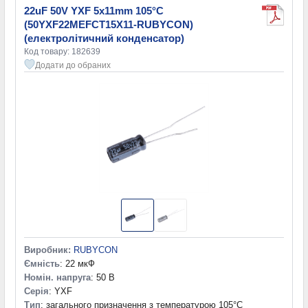
22uF 50V YXF 5x11mm 105°C
(50YXF22MEFCT15X11-RUBYCON)
(електролітичний конденсатор)
Код товару: 182639
Додати до обраних
Виробник:
RUBYCON
Ємність
: 22 мкФ
Номін. напруга
: 50 В
Серія
: YXF
Тип
: загального призначення з температурою 105°C