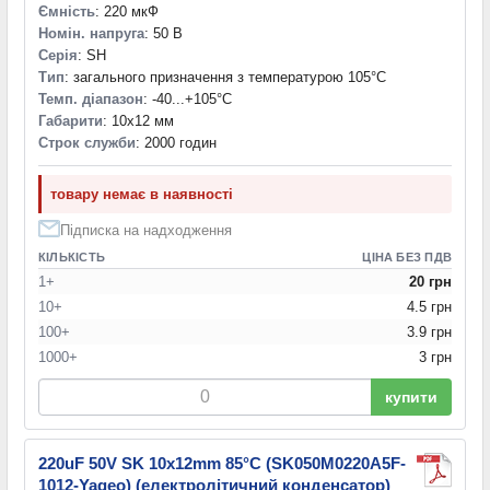
Ємність
: 220 мкФ
Номін. напруга
: 50 В
Серія
: SH
Тип
: загального призначення з температурою 105°C
Темп. діапазон
: -40...+105°С
Габарити
: 10x12 мм
Строк служби
: 2000 годин
товару немає в наявності
Підписка на надходження
КІЛЬКІСТЬ
ЦІНА БЕЗ ПДВ
1+
20 грн
10+
4.5 грн
100+
3.9 грн
1000+
3 грн
купити
220uF 50V SK 10x12mm 85°C (SK050M0220A5F-
1012-Yageo) (електролітичний конденсатор)