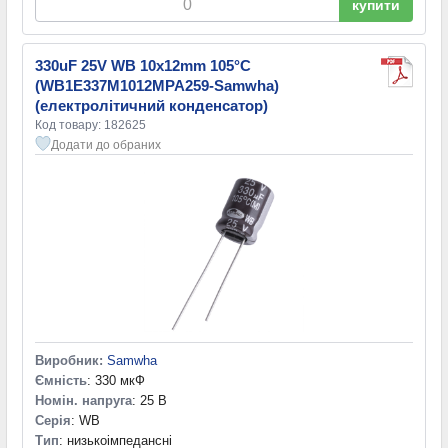
купити
330uF 25V WB 10x12mm 105°C
(WB1E337M1012MPA259-Samwha)
(електролітичний конденсатор)
Код товару: 182625
Додати до обраних
Виробник:
Samwha
Ємність
: 330 мкФ
Номін. напруга
: 25 В
Серія
: WB
Тип
: низькоімпедансні