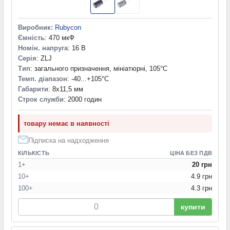
Виробник:
Rubycon
Ємність
: 470 мкФ
Номін. напруга
: 16 В
Серія
: ZLJ
Тип
: загального призначення, мініатюрні, 105°C
Темп. діапазон
: -40...+105°С
Габарити
: 8x11,5 мм
Строк служби
: 2000 годин
товару немає в наявності
Підписка на надходження
КІЛЬКІСТЬ
ЦІНА БЕЗ ПДВ
1+
20 грн
10+
4.9 грн
100+
4.3 грн
купити