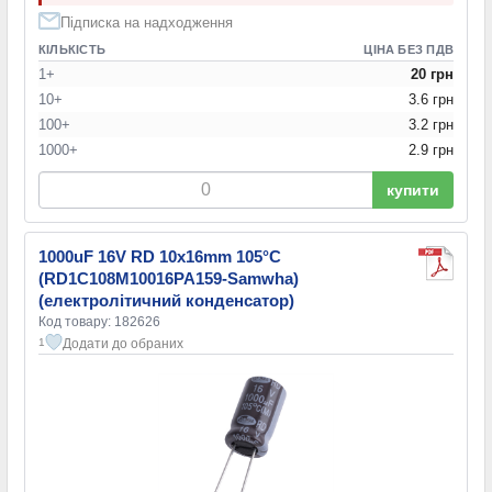
Підписка на надходження
КІЛЬКІСТЬ
ЦІНА БЕЗ ПДВ
1+
20 грн
10+
3.6 грн
100+
3.2 грн
1000+
2.9 грн
купити
1000uF 16V RD 10x16mm 105°C
(RD1C108M10016PA159-Samwha)
(електролітичний конденсатор)
Код товару: 182626
Додати до обраних
1