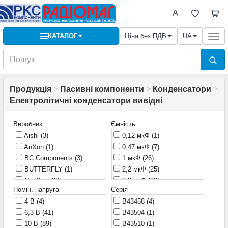
КАТАЛОГ
Ціна без ПДВ
UA
Togg
navi
Продукція
>
Пасивні компоненти
>
Конденсатори
>
Електролітичні конденсатори вивідні
Виробник
Ємність
Aishi
(3)
0,12 мкФ
(1)
AnXon
(1)
0,47 мкФ
(7)
BC Components
(3)
1 мкФ
(26)
BUTTERFLY
(1)
2,2 мкФ
(25)
CapXon
(20)
3,3 мкФ
(23)
Номін. напруга
Серія
Chang
(1)
4,7 мкФ
(34)
4 В
(4)
B43458
(4)
Changxin
(2)
6,8 мкФ
(2)
6,3 В
(41)
B43504
(1)
Chemi-Con
(2)
10 мкФ
(83)
10 В
(89)
B43510
(1)
Chong
(1)
15 мкФ
(2)