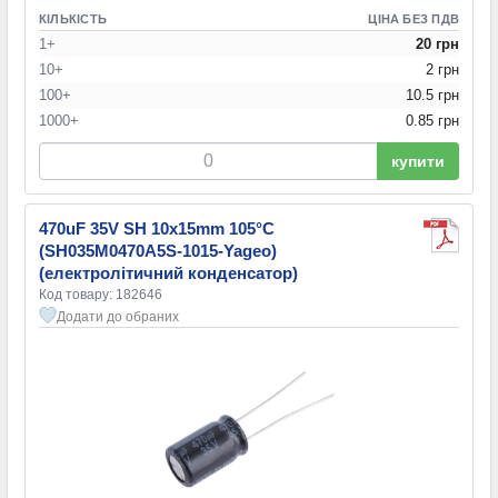
КІЛЬКІСТЬ
ЦІНА БЕЗ ПДВ
1+
20 грн
10+
2 грн
100+
10.5 грн
1000+
0.85 грн
купити
470uF 35V SH 10x15mm 105°C
(SH035M0470A5S-1015-Yageo)
(електролітичний конденсатор)
Код товару: 182646
Додати до обраних