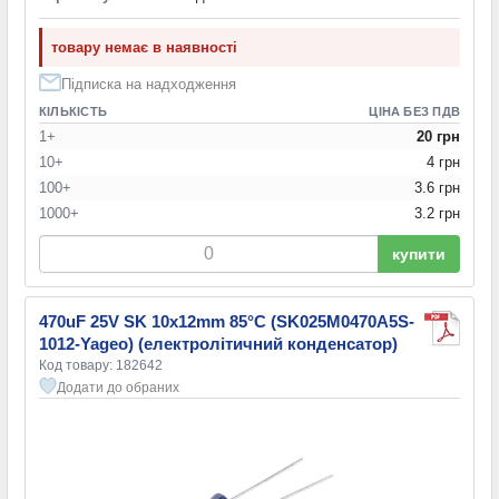
товару немає в наявності
Підписка на надходження
КІЛЬКІСТЬ
ЦІНА БЕЗ ПДВ
1+
20 грн
10+
4 грн
100+
3.6 грн
1000+
3.2 грн
купити
470uF 25V SK 10x12mm 85°C (SK025M0470A5S-
1012-Yageo) (електролітичний конденсатор)
Код товару: 182642
Додати до обраних