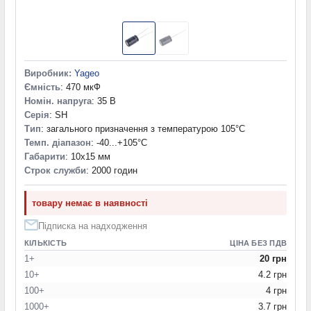
Виробник:
Yageo
Ємність
: 470 мкФ
Номін. напруга
: 35 В
Серія
: SH
Тип
: загального призначення з температурою 105°C
Темп. діапазон
: -40...+105°С
Габарити
: 10x15 мм
Строк служби
: 2000 годин
товару немає в наявності
Підписка на надходження
КІЛЬКІСТЬ
ЦІНА БЕЗ ПДВ
1+
20 грн
10+
4.2 грн
100+
4 грн
1000+
3.7 грн