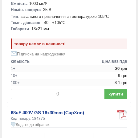
Ємність
: 1000 мкФ
30x50 мм
(13)
Номін. напруга
: 35 В
30x52 мм
(1)
Тип
: загального призначення з температурою 105°C
30x55 мм
(1)
Темп. діапазон
: -40...+105°С
35x103 мм
(1)
Габарити
: 13x21 мм
35x103 мм
(1)
35x20 мм
(2)
товару немає в наявності
35x25 мм
(2)
35x30 мм
(17)
Підписка на надходження
35x35 мм
(5)
КІЛЬКІСТЬ
ЦІНА БЕЗ ПДВ
35x40 мм
(24)
1+
20 грн
35x45 мм
(9)
10+
9 грн
35x47 мм
(1)
100+
8.1 грн
35x50 мм
(28)
35x55 мм
(1)
купити
35x60 мм
(2)
35x65 мм
(1)
68uF 400V GS 16x30mm (CapXon)
35x70 мм
(2)
Код товару: 184375
36x83 мм
(1)
Додати до обраних
40x50 мм
(2)
40x60 мм
(1)