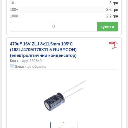
10+
3 грн
100+
2.6 грн
1000+
2.2 грн
купити
470uF 16V ZLJ 8x11,5mm 105°C
(16ZLJ470MT78X11.5-RUBYCON)
(електролітичний конденсатор)
Код товару: 182640
Додати до обраних