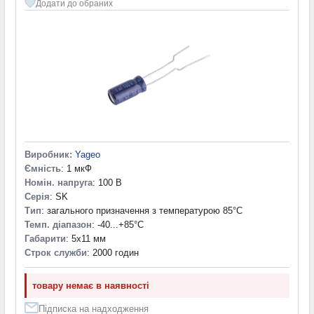
Додати до обраних
Виробник:
Yageo
Ємність
: 1 мкФ
Номін. напруга
: 100 В
Серія
: SK
Тип
: загального призначення з температурою 85°C
Темп. діапазон
: -40...+85°С
Габарити
: 5x11 мм
Строк служби
: 2000 годин
товару немає в наявності
Підписка на надходження