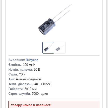
Виробник:
Rubycon
Ємність
: 100 мкФ
Номін. напруга
: 50 В
Серія
: YXF
Тип
: низькоімпедансні
Темп. діапазон
: -40...+105°С
Габарити
: 8x12 мм
Строк служби
: 7000 годин
товару немає в наявності