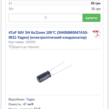
1+
60 грн
10+
55 грн
купити
47uF 50V SH 6x11mm 105°C (SH050M0047A5S-
0611-Yageo) (електролітичний конденсатор)
Код товару: 182650
Додати до обраних
Виробник:
Yageo
Ємність
: 47 мкФ