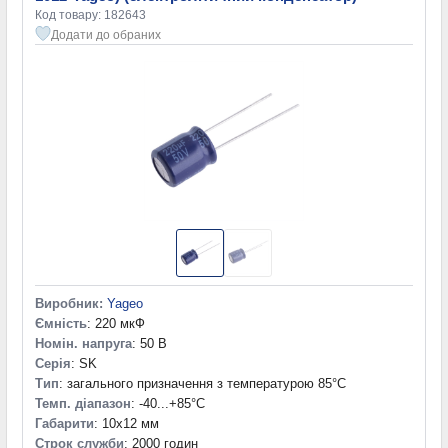
Код товару: 182643
Додати до обраних
Виробник:
Yageo
Ємність
: 220 мкФ
Номін. напруга
: 50 В
Серія
: SK
Тип
: загального призначення з температурою 85°C
Темп. діапазон
: -40...+85°С
Габарити
: 10x12 мм
Строк служби
: 2000 годин