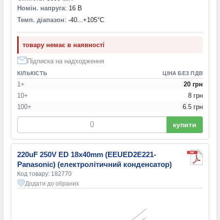
Номін. напруга
: 16 В
Темп. діапазон
: -40...+105°С
товару немає в наявності
Підписка на надходження
КІЛЬКІСТЬ
ЦІНА БЕЗ ПДВ
1+
20 грн
10+
8 грн
100+
6.5 грн
купити
220uF 250V ED 18x40mm (EEUED2E221-
Panasonic) (електролітичний конденсатор)
Код товару: 182770
Додати до обраних