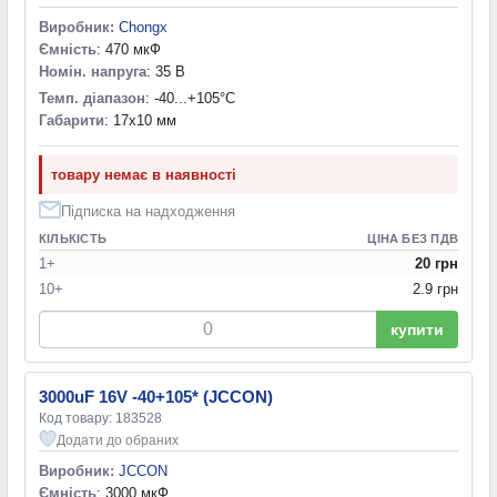
Виробник:
Chongx
Ємність
: 470 мкФ
Номін. напруга
: 35 В
Темп. діапазон
: -40...+105°С
Габарити
: 17x10 мм
товару немає в наявності
Підписка на надходження
КІЛЬКІСТЬ
ЦІНА БЕЗ ПДВ
1+
20 грн
10+
2.9 грн
купити
3000uF 16V -40+105* (JCCON)
Код товару: 183528
Додати до обраних
Виробник:
JCCON
Ємність
: 3000 мкФ