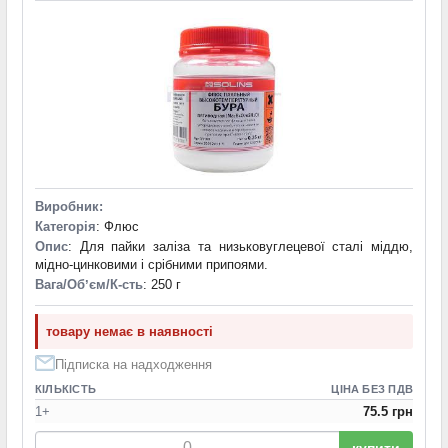
Виробник:
Категорія
: Флюс
Опис
: Для пайки заліза та низьковуглецевої сталі міддю,
мідно-цинковими і срібними припоями.
Вага/Обʼєм/К-сть
: 250 г
товару немає в наявності
Підписка на надходження
КІЛЬКІСТЬ
ЦІНА БЕЗ ПДВ
1+
75.5 грн
купити