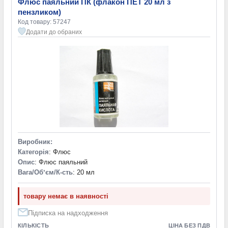
Флюс паяльний ПК (флакон ПЕТ 20 мл з
пензликом)
Код товару: 57247
Додати до обраних
Виробник:
Категорія
: Флюс
Опис
: Флюс паяльний
Вага/Обʼєм/К-сть
: 20 мл
товару немає в наявності
Підписка на надходження
КІЛЬКІСТЬ
ЦІНА БЕЗ ПДВ