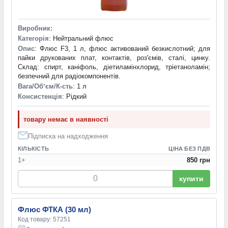
Виробник:
Категорія
: Нейтральний флюс
Опис
: Флюс F3, 1 л, флюс активований безкислотний; для
пайки друкованих плат, контактів, роз'ємів, сталі, цинку.
Склад: спирт, каніфоль, діетиламінхлорид, тріетаноламін;
безпечний для радіокомпонентів.
Вага/Обʼєм/К-сть
: 1 л
Консистенція
: Рідкий
товару немає в наявності
Підписка на надходження
КІЛЬКІСТЬ
ЦІНА БЕЗ ПДВ
1+
850 грн
купити
Флюс ФТКА (30 мл)
Код товару: 57251