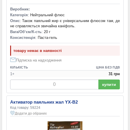
Виробник:
Категорія
: Нейтральний флюс
Опис
: Також паяльний жир є універсальним флюсом там, де
не справляється звичайна каніфоль.
Вага/Обʼєм/К-сть
: 20 г
Консистенція
: Паста-гель
товару немає в наявності
Підписка на надходження
КІЛЬКІСТЬ
ЦІНА БЕЗ ПДВ
1+
31 грн
купити
Активатор паяльних жал YX-B2
Код товару: 59224
Додати до обраних