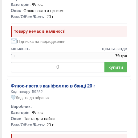
Категорія
: Флюс
Опис
: Флюс-паста з цинком
Вага/Обʼєм/К-сть
: 20 г
товару немає в наявності
Підписка на надходження
КІЛЬКІСТЬ
ЦІНА БЕЗ ПДВ
1+
39 грн
купити
Флюс-паста з каніфоллю в банці 20 г
Код товару: 59252
Додати до обраних
Виробник:
Категорія
: Флюс
Опис
: Паста для пайки
Вага/Обʼєм/К-сть
: 20 г