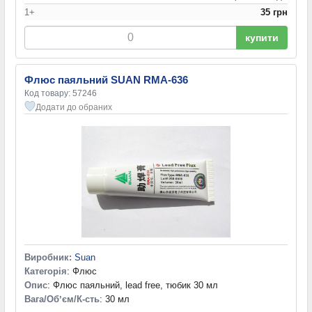
1+
35 грн
купити
Флюс паяльний SUAN RMA-636
Код товару: 57246
Додати до обраних
Виробник:
Suan
Категорія
: Флюс
Опис
: Флюс паяльний, lead free, тюбик 30 мл
Вага/Обʼєм/К-сть
: 30 мл