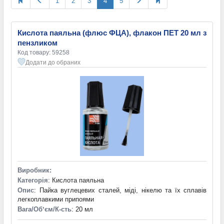
1
2
3
4
5
100 мл
(18)
250 мл
(1)
500 мл
(2)
Кислота паяльна (флюс ФЦА), флакон ПЕТ 20 мл з
500 мл (625 г)
(1)
пензликом
1 л
(6)
Код товару: 59258
2 г
(1)
Додати до обраних
10 г
(21)
15 г
(1)
20 г
(19)
20 см³
(2)
24 г
(1)
25 г
(2)
30 г
(4)
40 г
(3)
50 г
(5)
60 г
(1)
Виробник:
100 г
(9)
Категорія
: Кислота паяльна
200 г
(2)
Опис
: Пайка вуглецевих сталей, міді, нікелю та їх сплавів
легкоплавкими припоями
250 г
(2)
Вага/Обʼєм/К-сть
: 20 мл
500 г
(2)