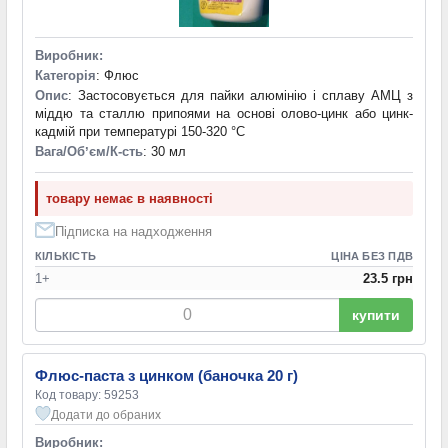
Виробник:
Категорія
: Флюс
Опис
: Застосовується для пайки алюмінію і сплаву АМЦ з
міддю та сталлю припоями на основі олово-цинк або цинк-
кадмій при температурі 150-320 °C
Вага/Обʼєм/К-сть
: 30 мл
товару немає в наявності
Підписка на надходження
КІЛЬКІСТЬ
ЦІНА БЕЗ ПДВ
1+
23.5 грн
купити
Флюс-паста з цинком (баночка 20 г)
Код товару: 59253
Додати до обраних
Виробник: