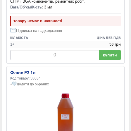
CHIP і BGA компонентів, ремонтних робіт.
Вага/Обʼєм/К-сть
: 3 мл
товару немає в наявності
Підписка на надходження
КІЛЬКІСТЬ
ЦІНА БЕЗ ПДВ
1+
53 грн
купити
Флюс F3 1л
Код товару: 58034
Додати до обраних
1