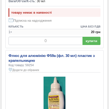
Вага/Обʼєм/К-сть
: 30 мл
товару немає в наявності
Підписка на надходження
КІЛЬКІСТЬ
ЦІНА БЕЗ ПДВ
1+
20 грн
купити
Флюс для алюмінію Ф59а (фл. 30 мл) пластик з
крапельницею
Код товару: 59254
Додати до обраних