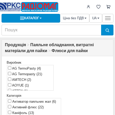
КАТАЛОГ
Ціна без ПДВ
UA
Togg
navi
Продукція
>
Паяльне обладнання, витратні
матеріали для пайки
>
Флюси для пайки
Виробник
AG TermoPasty
(4)
AG Termopasty
(21)
AMTECH
(2)
AOYUE
(1)
ATTEN
(1)
Категорія
Amtech
(13)
Активатор паяльних жал
(6)
Baku
(5)
Активний флюс
(22)
CHIPSOLDER FLUX
(1)
Каніфоль
(13)
CYNEL
(1)