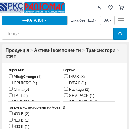
КАТАЛОГ
Ціна без ПДВ
UA
Togg
navi
Продукція
>
Активні компоненти
>
Транзистори
>
IGBT
Виробник
Корпус
Alfa@Omega
(1)
DPAK
(3)
CRMICRO
(4)
D²PAK
(1)
China
(6)
Package
(1)
FAIR
(2)
SEMIPACK
(1)
FAIR/ON
(4)
SEMIPACK 2
(1)
Напруга колектор-емітер Vces, В
Fairchild
(8)
SEMITRANS 2
(1)
400 В
(2)
Fuji
(1)
Super-247
(2)
410 В
(1)
HXY
(1)
TO-220
(10)
430 В
(1)
IR
(39)
TO-220-3
(3)