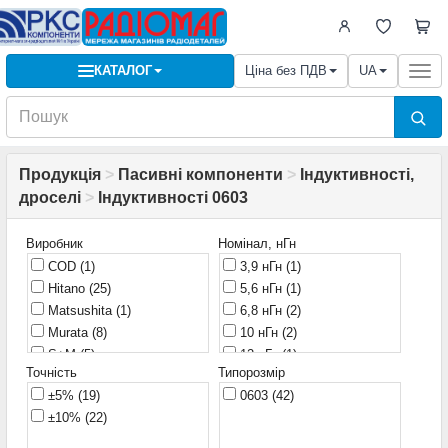
КАТАЛОГ
Ціна без ПДВ
UA
Togg
navi
Продукція
>
Пасивні компоненти
>
Індуктивності,
дроселі
>
Індуктивності 0603
Виробник
Номінал, нГн
COD
(1)
3,9 нГн
(1)
Hitano
(25)
5,6 нГн
(1)
Matsushita
(1)
6,8 нГн
(2)
Murata
(8)
10 нГн
(2)
S+M
(5)
12 нГн
(1)
Точність
Типорозмір
TDK
(2)
15 нГн
(2)
±5%
(19)
0603
(42)
22 нГн
(4)
±10%
(22)
27 нГн
(2)
33 нГн
(2)