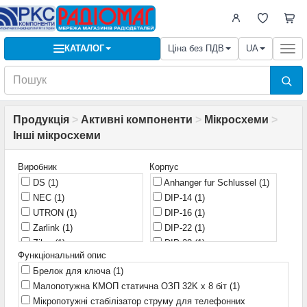
КАТАЛОГ
Ціна без ПДВ
UA
Togg
navi
Продукція
>
Активні компоненти
>
Мікросхеми
>
Інші мікросхеми
Виробник
Корпус
DS
(1)
Anhanger fur Schlussel
(1)
NEC
(1)
DIP-14
(1)
UTRON
(1)
DIP-16
(1)
Zarlink
(1)
DIP-22
(1)
Zilog
(1)
DIP-28
(1)
Функціональний опис
DIP-40
(1)
Брелок для ключа
(1)
DIP-8
(2)
Малопотужна КМОП статична ОЗП 32K x 8 біт
(1)
QSOP-36
(1)
Мікропотужні стабілізатор струму для телефонних
SO-28
(1)