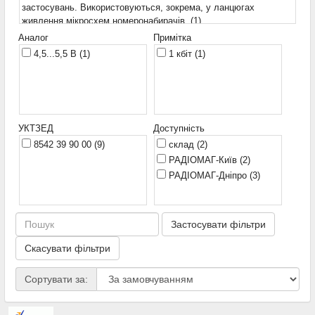
застосувань. Використовуються, зокрема, у ланцюгах
живлення мікросхем номеронабирачів.
(1)
Перемикач нульової напруги
(1)
Аналог
Примітка
Цифровий ехокомпенсатор
(1)
4,5...5,5 В
(1)
1 кбіт
(1)
Чотириканальний комутатор цифрових та аналогових
сигналів.
(1)
8-розрядний мікропроцесор
(1)
УКТЗЕД
Доступність
8542 39 90 00
(9)
склад
(2)
РАДІОМАГ-Київ
(2)
РАДІОМАГ-Дніпро
(3)
Застосувати фільтри
Скасувати фільтри
Сортувати за: