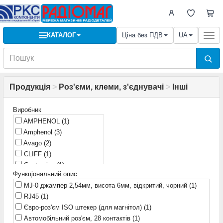
КАТАЛОГ
Ціна без ПДВ
UA
Togg
navi
Продукція
>
Роз'єми, клеми, з'єднувачі
>
Інші
Виробник
AMPHENOL
(1)
Amphenol
(3)
Avago
(2)
CLIFF
(1)
Centronics
(1)
Функціональний опис
EDAC
(2)
MJ-0 джампер 2,54мм, висота 6мм, відкритий, чорний
(1)
Global Tone
(3)
RJ45
(1)
HARTING
(1)
Євро-роз'єм ISO штекер (для магнітол)
(1)
HIRSCHMANN
(1)
Автомобільний роз'єм, 28 контактів
(1)
HTS
(1)