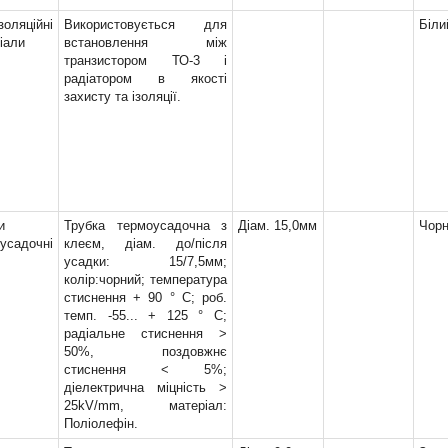
,2мм
(3)
золяційні
Використовується для
Біли
,5мм
(12)
іали
встановлення між
транзистором ТО-3 і
0,0мм
(13)
радіатором в якості
3мм
(4)
захисту та ізоляції.
,0мм
(21)
,8мм
(3)
0,0мм
(7)
40мм
(8)
4мм
(1)
,0мм
(23)
и
Трубка термоусадочна з
Діам. 15,0мм
Чор
0,0мм
(11)
усадочні
клеєм, діам. до/після
,0мм
(22)
усадки: 15/7,5мм;
колір:чорний; температура
,4мм
(3)
стиснення + 90 ° С; роб.
,0мм
(12)
темп. -55... + 125 ° С;
,9мм
(1)
радіальне стиснення >
,0мм
(15)
50%, поздовжнє
8мм
(6)
стиснення < 5%;
діелектрична міцність >
,0мм
(8)
25kV/mm, матеріал:
,5мм
(2)
Поліолефін.
9мм
(1)