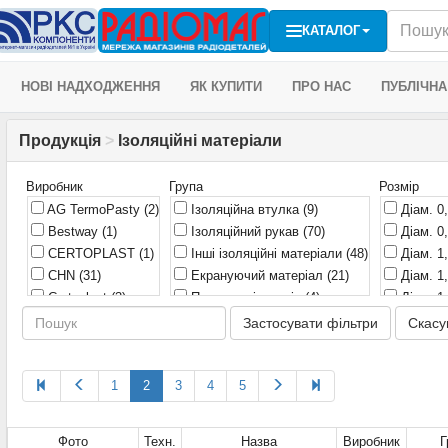
КАТАЛОГ
НОВІ НАДХОДЖЕННЯ
ЯК КУПИТИ
ПРО НАС
ПУБЛІЧНА
Продукція
>
Ізоляційні матеріали
Виробник
Група
Розмір
AG TermoPasty
(2)
Ізоляційна втулка
(9)
Діам. 0
Bestway
(1)
Ізоляційний рукав
(70)
Діам. 0
CERTOPLAST
(1)
Інші ізоляційні матеріали
(48)
Діам. 1
CHN
(31)
Екрануючий матеріал
(21)
Діам. 1
Certoplast
(3)
Паперова ізоляція
(4)
Діам. 1
China
(1)
Прокладка теплопровідна
Діам. 1
Застосувати фільтри
Скасу
(33)
Coroplast
(1)
Діам. 
Стрічки ізоляційні
(124)
E-Next
(1)
Діам. 1
Тефлоновий скотч
(3)
Emos
(15)
1
2
3
4
5
Діам. 1
Трубки термоусадочні
(422)
Fisher
(8)
Діам. 1
0
(2)
IEK
(1)
Діам. 1
Фото
Техн.
Назва
Виробник
Г