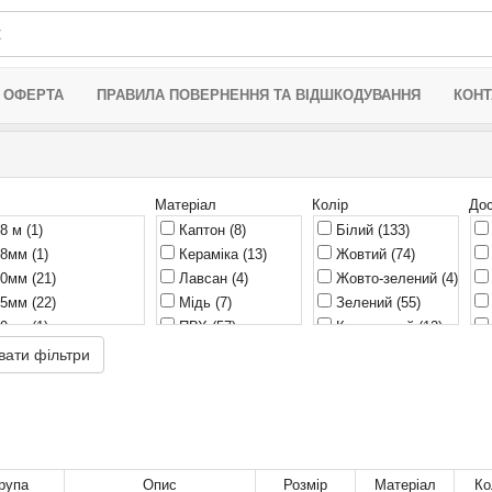
 ОФЕРТА
ПРАВИЛА ПОВЕРНЕННЯ ТА ВІДШКОДУВАННЯ
КОНТ
Матеріал
Колір
Дос
,8 м
(1)
Каптон
(8)
Білий
(133)
,8мм
(1)
Кераміка
(13)
Жовтий
(74)
,0мм
(21)
Лавсан
(4)
Жовто-зелений
(4)
,5мм
(22)
Мідь
(7)
Зелений
(55)
,9мм
(1)
ПВХ
(57)
Коричневий
(12)
0,0мм
(18)
ПЕТ
(25)
Прозорий
(21)
вати фільтри
10мм
(1)
Пластик
(3)
Синій
(65)
1,0мм
(7)
Поліестер
(35)
Сірий
(18)
2,0мм
(14)
Поліефір
(1)
Червоний
(67)
2,7мм
(3)
Поліолефін
(163)
Чорний
(160)
3,0мм
(8)
Поліізобутилен
(2)
рупа
Опис
Розмір
Матеріал
Ко