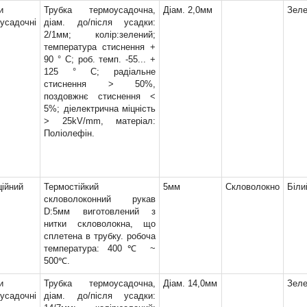
0мм, 10,0мм, 14,0мм
и
Трубка термоусадочна,
Діам. 2,0мм
Зел
усадочні
діам. до/після усадки:
2/1мм; колір:зелений;
температура стиснення +
х21мм, під корпус
90 ° С; роб. темп. -55... +
О-247
(1)
125 ° С; радіальне
25х21мм, під корпус
стиснення > 50%,
О-247
(1)
поздовжнє стиснення <
5%; діелектрична міцність
> 25kV/mm, матеріал:
Поліолефін.
ційний
Термостійкий
5мм
Скловолокно
Біли
скловолоконний рукав
D:5мм виготовлений з
нитки скловолокна, що
)
сплетена в трубку. робоча
)
температура: 400℃ ~
)
500℃.
)
и
Трубка термоусадочна,
Діам. 14,0мм
Зел
)
усадочні
діам. до/після усадки:
)