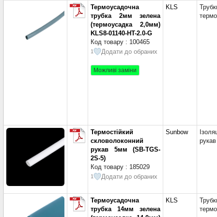
6,0мм, 8,
Термоусадочна
KLS
Трубк
(1)
трубка 2мм зелена
термо
(термоусадка 2,0мм)
1мм
(3)
KLS8-01140-HT-2.0-G
1мм, 25
Код товару : 100465
ТО-218, Т
Додати до обраних
1
1,5мм, 
ТО-218, Т
Можливі заміни
2мм
(5)
3мм
(6)
4мм
(7)
5мм
(5)
6мм
(5)
7мм
(6)
Термостійкий
Sunbow
Ізоля
8мм
(6)
скловолоконний
рукав
рукав 5мм (SB-TGS-
9мм
(2)
2S-5)
10мм
(9
Код товару : 185029
12мм
(6
Додати до обраних
1
13мм
(2
16мм
(3
Термоусадочна
KLS
Трубк
18мм
(3
трубка 14мм зелена
термо
20мм
(1