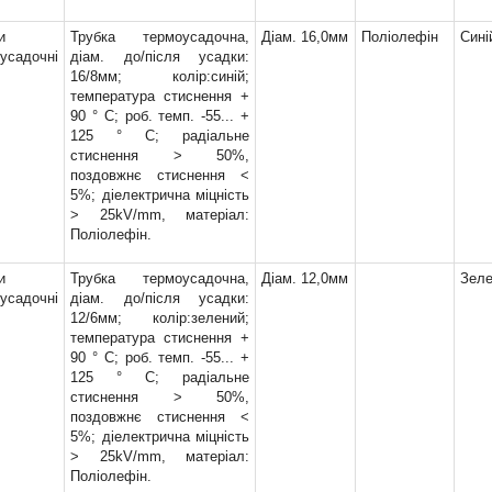
м
(2)
, Д=66м
(1)
и
Трубка термоусадочна,
Діам. 16,0мм
Поліолефін
Сині
, Д=66м
(1)
усадочні
діам. до/після усадки:
16/8мм; колір:синій;
, Д=66м
(1)
температура стиснення +
, Д=66м
(1)
90 ° С; роб. темп. -55... +
, Д=66м
(1)
125 ° С; радіальне
, Д=66м
(1)
стиснення > 50%,
, Д=66м
(1)
поздовжнє стиснення <
5%; діелектрична міцність
, Д=66м
(1)
> 25kV/mm, матеріал:
00мм
(1)
Поліолефін.
10мм
(1)
20мм
(1)
и
Трубка термоусадочна,
Діам. 12,0мм
Зел
30мм
(1)
усадочні
діам. до/після усадки:
12/6мм; колір:зелений;
50мм
(1)
температура стиснення +
00мм
(1)
90 ° С; роб. темп. -55... +
125 ° С; радіальне
2)
стиснення > 50%,
)
поздовжнє стиснення <
5%; діелектрична міцність
1,5мм, 2,5мм, 3,0мм,
> 25kV/mm, матеріал:
Поліолефін.
2,0мм, 3,0мм, 4,0мм,