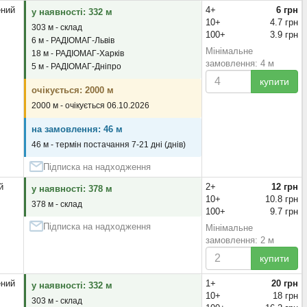
ений
4+
6 грн
у наявності: 332 м
10+
4.7 грн
303 м - склад
100+
3.9 грн
6 м - РАДІОМАГ-Львів
Мінімальне
18 м - РАДІОМАГ-Харків
замовлення: 4 м
5 м - РАДІОМАГ-Дніпро
купити
очікується: 2000 м
2000 м - очікується 06.10.2026
на замовлення: 46 м
46 м - термін постачання 7-21 дні (днів)
Підписка на надходження
й
2+
12 грн
у наявності: 378 м
10+
10.8 грн
378 м - склад
100+
9.7 грн
Підписка на надходження
Мінімальне
замовлення: 2 м
купити
ений
1+
20 грн
у наявності: 332 м
10+
18 грн
303 м - склад