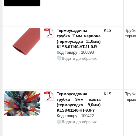
Ш = 15
Ш = 15
Ш = 15
Ш = 15
Термоусадочна
KLS
Трубк
Ш = 16
трубка 11мм червона
термо
Ш = 17м
(термоусадка 11,0мм)
Ш = 18
KLS8-01140-HT-11.0-R
Код товару : 100398
Ш = 19м
Додати до обраних
Ш = 19
Ш = 19м
Ш = 19
Ш = 19м
Ш = 19
Ш = 19
Термоусадочна
KLS
Трубк
трубка 9мм жовта
термо
Ш = 19
(термоусадка 9,0мм)
Ш = 19
KLS8-01140-HT-9.0-Y
Ш = 20
Код товару : 100422
Ш = 20
Додати до обраних
Ш = 21
Ш = 26