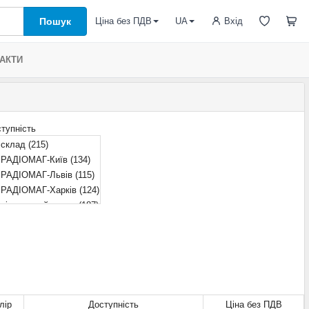
Пошук
Вхід
Ціна без ПДВ
UA
АКТИ
тупність
склад
(215)
РАДІОМАГ-Київ
(134)
РАДІОМАГ-Львів
(115)
РАДІОМАГ-Харків
(124)
віддалений склад
(187)
РАДІОМАГ-Дніпро
(165)
очікується
(11)
лір
Доступність
Ціна без ПДВ