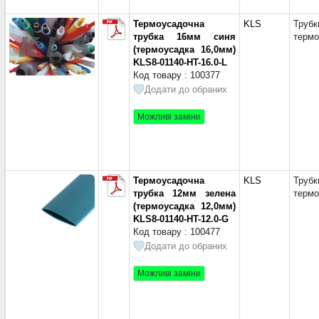
Ш=20м
Ш=25мм
Термоусадочна
KLS
Трубк
Ш=28мм
трубка 16мм синя
термо
(термоусадка 16,0мм)
Ш=30мм
KLS8-01140-HT-16.0-L
Ш=33мм
Код товару : 100377
Ш=39мм
Додати до обраних
Ш=40мм
Ш=42мм
Можливі заміни
Ш=50мм
Шир. 1
Шир. 1
Шир. 1
Термоусадочна
KLS
Трубк
Шир. 1
трубка 12мм зелена
термо
(термоусадка 12,0мм)
Шир. 1
KLS8-01140-HT-12.0-G
Шир. 2
Код товару : 100477
0
(7)
Додати до обраних
0,5мм
(
0,8 м
(1
Можливі заміни
1,0мм, 
5,0мм
(1)
1,0мм, 