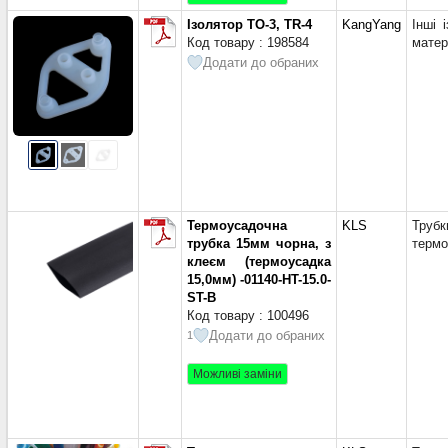
Діам. 3
Ізолятор ТО-3, TR-4
KangYang
Інші і
Діам. 3
Код товару : 198584
матер
Діам. 3
Додати до обраних
Діам. 
Діам. 4
Діам. 4
Діам. 4
Діам. 
Діам. 
Діам. 5
Термоусадочна
KLS
Трубк
Діам. 5
трубка 15мм чорна, з
термо
Діам. 6
клеєм (термоусадка
15,0мм) -01140-HT-15.0-
Діам. 6
ST-B
Діам. 7
Код товару : 100496
Діам. 7
Додати до обраних
1
Діам. 8
Діам. 
Можливі заміни
Діам. 9
Діам. 9
Діам. 