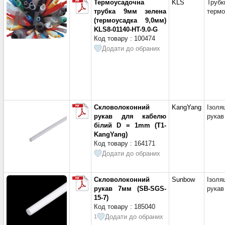
Термоусадочна
KLS
Трубк
На корп
трубка 9мм зелена
термо
На кор
(термоусадка 9,0мм)
Під кор
KLS8-01140-HT-9.0-G
(1)
Код товару : 100474
Під кор
Додати до обраних
Під кор
Під кор
Під кор
Під кор
Різьба
Скловолоконний
KangYang
Ізоля
Різьба
рукав для кабелю
рукав
Товщин
білий D = 1mm (T1-
KangYang)
Товщин
Код товару : 164171
Ш = 10
Додати до обраних
Ш = 10
Ш = 12
Скловолоконний
Sunbow
Ізоля
Ш = 12
рукав 7мм (SB-SGS-
рукав
Ш = 13
15-7)
Ш = 14,
Код товару : 185040
Ш = 14
Додати до обраних
1
Ш = 15