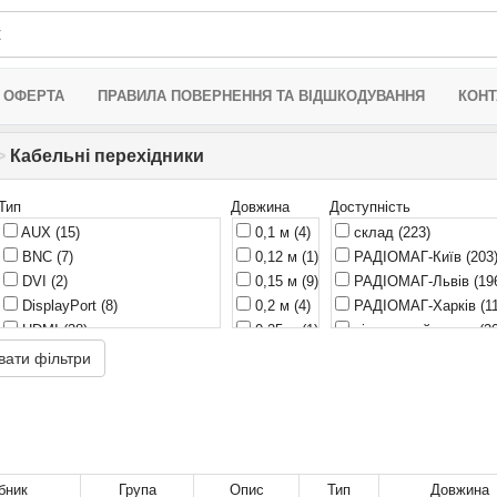
 ОФЕРТА
ПРАВИЛА ПОВЕРНЕННЯ ТА ВІДШКОДУВАННЯ
КОНТ
>
Кабельні перехідники
Тип
Довжина
Доступність
AUX
(15)
0,1 м
(4)
склад
(223)
BNC
(7)
0,12 м
(1)
РАДІОМАГ-Київ
(203
DVI
(2)
0,15 м
(9)
РАДІОМАГ-Львів
(19
DisplayPort
(8)
0,2 м
(4)
РАДІОМАГ-Харків
(1
HDMI
(38)
0,25 м
(1)
віддалений склад
(2
Jack
(1)
0,3 м
(8)
РАДІОМАГ-Дніпро
(1
вати фільтри
Jack 3,5
(8)
0,5 м
(20)
очікується
(33)
Jack-RCA
(13)
0,6 м
(2)
Jack-XLR
(5)
0,8 м
(1)
Lightning
(31)
1 м
(85)
RCA-RCA
(9)
1,2 м
(36)
бник
Група
Опис
Тип
Довжина