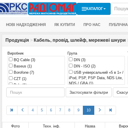
КАТАЛОГ
НОВІ НАДХОДЖЕННЯ
ЯК КУПИТИ
ПРО НАС
ПУБЛІЧНА
Продукція
>
Кабель, провід, шлейф, мережеві шнури
Виробник
Група
BQ Cable
(3)
DIN
(3)
Baseus
(1)
DIN - ISO
(2)
Borofone
(7)
USB універсальний «5 в 1» /
iPod, PSP, PSP Data, NDS Lite,
CZT
(1)
NDS / GBA
(1)
Daly
(1)
З'єднувачі кабельні (з
FNIRSI
(1)
Застосувати фільтри
Скасу
роз'ємами)
(338)
GOOBAY
(1)
Кабель USB OTG для Nokia
Global Tone
(11)
(1)
Goobay
(19)
4
5
6
7
8
9
10
Кабель USB, вилка A +
Hoco
(8)
вилка B
(1)
KLS
(17)
Кабель-перехідник USB A —
Фото
Техн. інф.
Назва
Виро