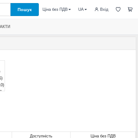
Пошук
Вхід
Ціна без ПДВ
UA
АКТИ
)
6)
10)
0)
99)
Доступність
Ціна без ПДВ