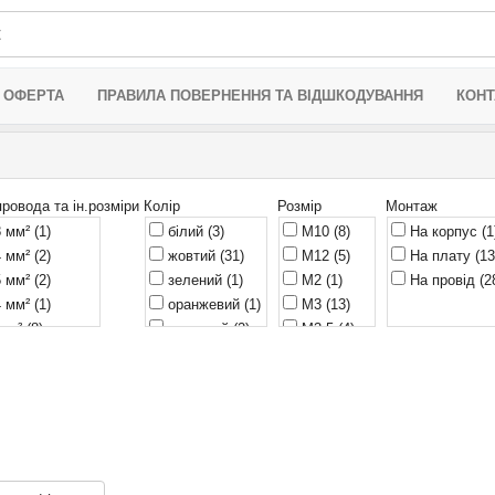
 ОФЕРТА
ПРАВИЛА ПОВЕРНЕННЯ ТА ВІДШКОДУВАННЯ
КОНТ
провода та ін.розміри
Колір
Розмір
Монтаж
8 мм²
(1)
білий
(3)
M10
(8)
На корпус
(1
4 мм²
(2)
жовтий
(31)
M12
(5)
На плату
(13
5 мм²
(2)
зелений
(1)
M2
(1)
На провід
(2
4 мм²
(1)
оранжевий
(1)
M3
(13)
 мм²
(8)
прозорий
(2)
M3,5
(4)
5 мм²
(6)
рожевий
(1)
M4
(23)
м²
(9)
синій
(51)
M5
(22)
 мм²
(2)
сірий
(1)
M6
(52)
 мм
(1)
фіолетовий
(1)
M8
(30)
 мм²
(11)
червоний
(62)
0,59 мм
(1)
 мм²
(10)
чорний
(9)
1,45 мм
(1)