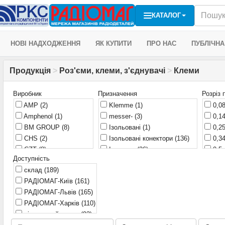
КАТАЛОГ
НОВІ НАДХОДЖЕННЯ
ЯК КУПИТИ
ПРО НАС
ПУБЛІЧНА
Продукція
>
Роз'єми, клеми, з'єднувачі
>
Клеми
Виробник
Призначення
Розріз 
AMP
(2)
Klemme
(1)
0,0
Amphenol
(1)
messer-
(3)
0,1
BM GROUP
(8)
Ізольовані
(1)
0,2
CHS
(2)
Ізольовані конектори
(136)
0,3
CZT
(8)
Ізолятор
(26)
0,5
Доступність
Daier
(39)
З'єднувач
(9)
0,7
склад
(189)
Ettinger
(6)
Затисні втулки
(39)
1 м
РАДІОМАГ-Київ
(161)
FIX&FASTEN
(1)
Контакт
(26)
1,0
РАДІОМАГ-Львів
(165)
Global Tone
(2)
Неізольовані
(33)
1,4
РАДІОМАГ-Харків
(110)
Harting
(11)
Неізольовані конектори
(107)
1,5
віддалений склад
(93)
IMP
(6)
Паяльні штифти
(10)
2,5