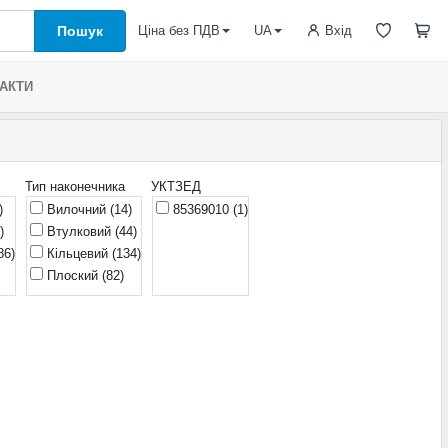
Пошук
Вхід
Ціна без ПДВ
UA
АКТИ
Тип наконечника
УКТЗЕД
)
Вилочний
(14)
85369010
(1)
)
Втулковий
(44)
86)
Кільцевий
(134)
Плоский
(82)