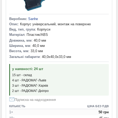
115,0x90,0x103,0 мм
(1)
115,0x90,0x131,0 мм
(1)
115,0x90,0x37,0 мм
(1)
115,0x90,0x40,0 мм
(1)
Виробник:
Sanhe
115,0x90,0x41,0 мм
(3)
Опис
: Корпус універсальний, монтаж на поверхню
115,0x90,0x45,0 мм
(1)
Вид, тип, група
: Корпуси
Матеріал
: Пластик/ABS
115,0x90,0x55,0 мм
(5)
Довжина, мм
: 40,0 мм
115,0x90,0x72,0 мм
(1)
Ширина, мм
: 40,0 мм
115,0x90,0x73,0 мм
(1)
Висота, мм
: 33,0 мм
115,0x90,0x80,0 мм
(5)
Загальні габарити
: 40,0x40,0x33,0 мм
115,0x95,0x55,0 мм
(1)
118,0x72,0x113,0 мм
(1)
у наявності: 24 шт
118,0x78,0x78,0 мм
(1)
15 шт - склад
118,2x78,0x55,0 мм
(1)
4 шт - РАДІОМАГ-Львів
119,0x113,7x35,2 мм
(2)
3 шт - РАДІОМАГ-Харків
119,0x79,0 мм
(1)
2 шт - РАДІОМАГ-Дніпро
119,0x93,5x34 мм
(1)
119,0x93,5x34,0 мм
(1)
Підписка на надходження
119,2x89,6x38,2 мм
(2)
КІЛЬКІСТЬ
ЦІНА БЕЗ ПДВ
120,0x100,0x35,0 мм
(2)
1+
50 грн
120,0x100,0x35,7 мм
(1)