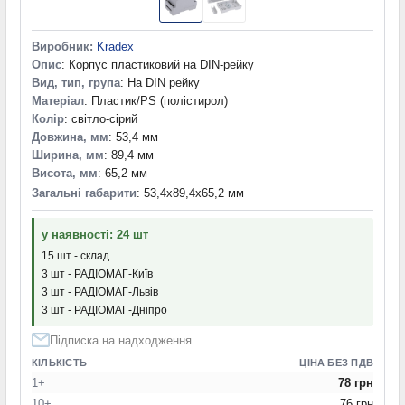
154,0x84,0x38,0 мм
(1)
154,0x84,5x42,5 мм
(1)
Виробник:
Kradex
154,2x73,8x94,5 мм
(1)
Опис
: Корпус пластиковий на DIN-рейку
154,4x84,5x42,5 мм
(2)
Вид, тип, група
: На DIN рейку
154,4x84,8x42,8 мм
(2)
Матеріал
: Пластик/PS (полістирол)
155,0x108,0x38,0 мм
(1)
Колір
: світло-сірий
155,0x110,0x64,0 мм
(1)
Довжина, мм
: 53,4 мм
155,0x135,0x220,0 мм
(1)
Ширина, мм
: 89,4 мм
Висота, мм
: 65,2 мм
155,0x75,0x28,0 мм
(1)
Загальні габарити
: 53,4x89,4x65,2 мм
155,0x75,0x43,0 мм
(1)
155,97x80,0x57,0 мм
(1)
156,0x76,0x42,0 мм
(2)
у наявності: 24 шт
156,8x49,4x27,0 мм
(1)
15 шт - склад
157,0x84,0x30,0 мм
(1)
3 шт - РАДІОМАГ-Київ
3 шт - РАДІОМАГ-Львів
157,8x95,5x50,5 мм
(1)
3 шт - РАДІОМАГ-Дніпро
158,0x45,0x46,0 мм
(1)
158,0x82,0x55,0 мм
(2)
Підписка на надходження
158,0x90,0x60,0 мм
(1)
КІЛЬКІСТЬ
ЦІНА БЕЗ ПДВ
158,0x90,0x61,0 мм
(2)
1+
78 грн
158,0x96,0x54,0 мм
(1)
10+
76 грн