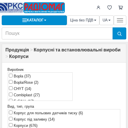
КАТАЛОГ
Ціна без ПДВ
UA
Togg
navi
Продукція
>
Корпусні та встановлювальні вироби
>
Корпуси
Виробник
Bopla
(37)
Bopla/Rose
(2)
CHYT
(14)
Combiplast
(27)
E-CALL
(17)
Вид, тип, група
EEL
(1)
Корпус для польових датчиків тиску
(6)
ELEKTRO-PLAST NASIELSK
(1)
Корпус під заливку
(14)
FNIRSI
(1)
Корпуси
(676)
Fibox
(1)