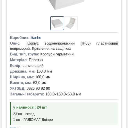
145,0x90,0x72,0 мм
(1)
145,2x81,7x35,0 мм
(2)
145,2x81,7x39,4 мм
(1)
146,0x90,0x43,0 мм
(2)
146,0x90,0x55,0 мм
(1)
146,0x96,0x60,0 мм
(1)
Виробник:
Sanhe
147,0x92,0x36,0 мм
(1)
Опис
: Корпус водонепроникний (IP65) пластиковий
147,0x92,0x52,0 мм
(1)
непрозорий. Кріплення на защіпках
147,4x92,4x36,0 мм
(2)
Вид, тип, група
: Корпуси герметичні
147,4x92,4x50,0 мм
(1)
Матеріал
: Пластик
Колір
: світло-сірий
148,0x148,0x39,0 мм
(1)
Довжина, мм
: 160,0 мм
148,0x92,0x36,0 мм
(1)
Ширина, мм
: 160,0 мм
148,0x92,0x52,0 мм
(1)
Висота, мм
: 63,0 мм
148,0x92,0x68,0 мм
(2)
УКТЗЕД
: 3926 90 92 90
149,0x100,0x35,6 мм
(1)
Загальні габарити
: 160,0x160,0x63,0 мм
149,0x121,0x60,0 мм
(1)
149,0x49,0x22,0 мм
(1)
у наявності: 24 шт
149,3x129,6x50 мм
(1)
23 шт - склад
149,5x79,7x33,0 мм
(1)
1 шт - РАДІОМАГ-Дніпро
150,0x100,0x50,0 мм
(1)