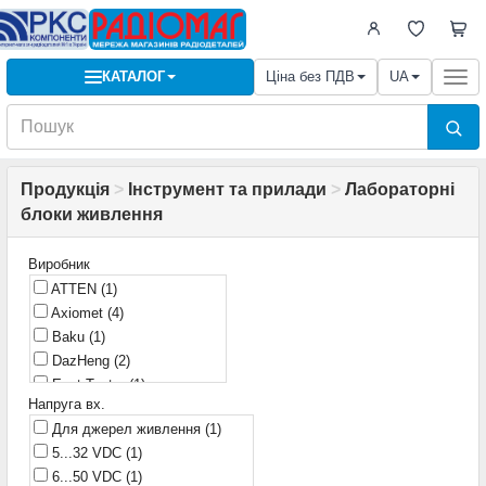
КАТАЛОГ
Ціна без ПДВ
UA
Togg
navi
Продукція
>
Інструмент та прилади
>
Лабораторні
блоки живлення
Виробник
ATTEN
(1)
Axiomet
(4)
Baku
(1)
DazHeng
(2)
East Tester
(1)
Напруга вх.
FNIRSI
(3)
Для джерел живлення
(1)
Manson
(1)
5...32 VDC
(1)
Matrix
(6)
6...50 VDC
(1)
Mechanic
(1)