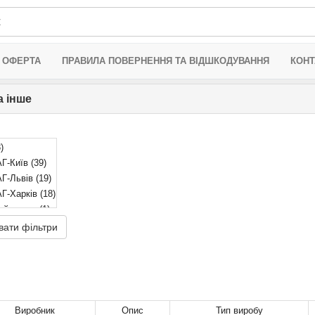
 ОФЕРТА
ПРАВИЛА ПОВЕРНЕННЯ ТА ВІДШКОДУВАННЯ
КОНТ
а інше
)
Г-Київ
(39)
Г-Львів
(19)
Г-Харків
(18)
ий склад
(1)
Г-Дніпро
(31)
вати фільтри
Виробник
Опис
Тип виробу