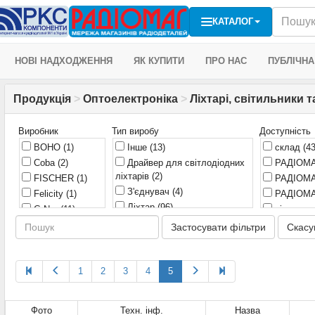
КАТАЛОГ
НОВІ НАДХОДЖЕННЯ
ЯК КУПИТИ
ПРО НАС
ПУБЛІЧНА
Продукція
>
Оптоелектроніка
>
Ліхтарі, світильники т
Виробник
Тип виробу
Доступність
BOHO
(1)
Інше
(13)
склад
(43
Coba
(2)
Драйвер для світлодіодних
РАДІОМА
ліхтарів
(2)
FISCHER
(1)
РАДІОМА
З'єднувач
(4)
Felicity
(1)
РАДІОМА
Ліхтар
(96)
G-Nor
(11)
віддален
Світильник
(3)
GP
(2)
РАДІОМА
Застосувати фільтри
Скасу
Світлодіодний модуль
(4)
GP Batteries
(1)
Imagey
(6)
Opto
(1)
1
2
3
4
5
Pro'sKit
(1)
Quantum
(7)
Фото
Техн. інф.
Назва