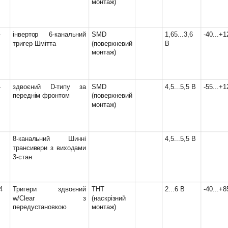
монтаж)
-
інвертор 6-канальний
SMD
1,65...3,6
-40...+
тригер Шмітта
(поверхневий
В
монтаж)
-
здвоєний D-типу за
SMD
4,5...5,5 В
-55...+
переднім фронтом
(поверхневий
монтаж)
8-канальний Шинні
4,5...5,5 В
трансивери з виходами
3-стан
4
Тригери здвоєний
THT
2...6 В
-40...+8
w/Clear з
(наскрізний
передустановкою
монтаж)