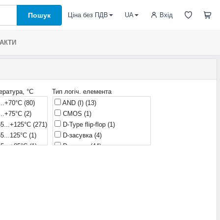
Пошук
Вхід
Ціна без ПДВ
UA
АКТИ
ература, °С
Тип логіч. елемента
..+70°С
(80)
AND (І)
(13)
..+75°С
(2)
CMOS
(1)
5...+125°С
(271)
D-Type flip-flop
(1)
5...125°С
(1)
D-засувка
(4)
5...+85°С
(1)
D-тригер
(44)
0...+125°С
(199)
Decoder
(1)
0...+70°С
(2)
HEX
(1)
0...+85°С
(335)
JK-тригер
(3)
0...125°С
(1)
NAND (І-НІ)
(32)
0...+75°С
(1)
NOR (АБО-НІ)
(17)
0...+85°С
(1)
NOT (НІ)
(21)