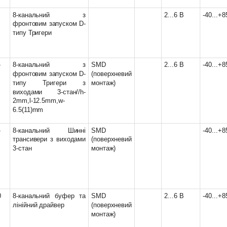
8-канальний з
2...6 В
-40...+8
фронтовим запуском D-
типу Тригери
-
8-канальний з
SMD
2...6 В
-40...+8
фронтовим запуском D-
(поверхневий
типу Тригери з
монтаж)
виходами 3-стан//h-
2mm,l-12.5mm,w-
6.5(11)mm
-
8-канальний Шинні
SMD
-40...+8
трансивери з виходами
(поверхневий
3-стан
монтаж)
0
8-канальний буфер та
SMD
2...6 В
-40...+8
лінійний драйвер
(поверхневий
монтаж)