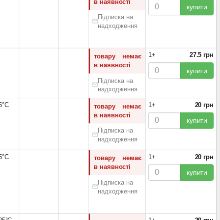
в наявності
(1)
купити
Прозора D-засувка
(1)
Підписка на
Прозора засувка
(4)
надходження
Пріоритетний шифратор
(1)
Таймер
(1)
1+
27.5 грн
товару немає
Трансивер
(6)
в наявності
Тригер Шмітта
(19)
купити
Тригери
(1)
Підписка на
надходження
Шинний ключ
(1)
Шість елементів
(14)
5°С
1+
20 грн
товару немає
8542399000
(2)
в наявності
купити
Підписка на
надходження
5°С
1+
20 грн
товару немає
в наявності
купити
Підписка на
надходження