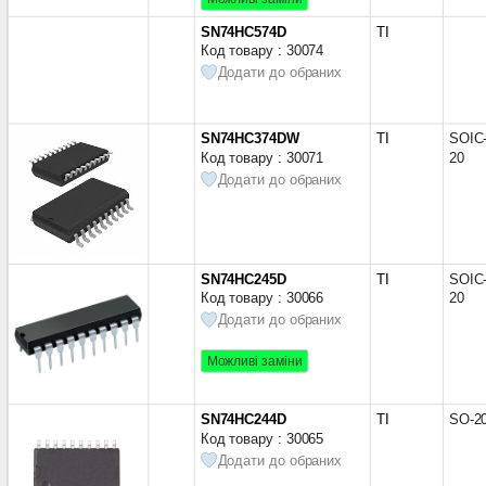
SN74HC574D
TI
Код товару : 30074
Додати до обраних
SN74HC374DW
TI
SOIC
Код товару : 30071
20
Додати до обраних
SN74HC245D
TI
SOIC
Код товару : 30066
20
Додати до обраних
Можливі заміни
SN74HC244D
TI
SO-2
Код товару : 30065
Додати до обраних