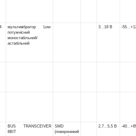
4
мультивібратор Low-
3...18 В
-55...+
потужнісний
моностабільний/
астабільний
-
BUS TRANSCEIVER
SMD
2,7...5,5 В
-40...+8
8BIT
(поверхневий