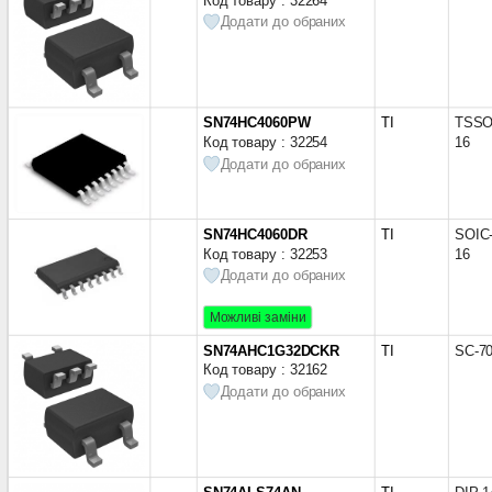
Код товару : 32264
SGS
(3)
SO-28
(1)
Додати до обраних
ST
(67)
SO-8
(1)
TI
(408)
SO14-150
(1)
TID
(1)
SOIC-14
(79)
Texas Instruments
(2)
SOIC-16
(54)
SN74HC4060PW
TI
TSSO
Toshiba
(5)
SOIC-16 вузький
(1)
Код товару : 32254
16
Додати до обраних
Xilinx
(1)
SOIC-16W
(1)
SOIC-20
(38)
SOIC-24
(5)
SN74HC4060DR
TI
SOIC
SOIC-8
(1)
Код товару : 32253
16
SOP-16
(9)
Додати до обраних
SOT-108
(4)
SOT-109
(5)
Можливі заміни
SOT-109-16
(1)
SN74AHC1G32DCKR
TI
SC-7
SOT-137
(1)
Код товару : 32162
SOT-23
(4)
Додати до обраних
SOT-23-5
(11)
SOT-23-6
(4)
SOT-360-20
(1)
SOT-38
(1)