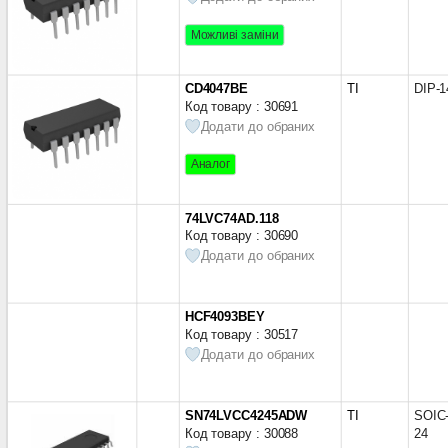
Можливі заміни
CD4047BE
TI
DIP-1
Код товару : 30691
Додати до обраних
Аналог
74LVC74AD.118
Код товару : 30690
Додати до обраних
HCF4093BEY
Код товару : 30517
Додати до обраних
SN74LVCC4245ADW
TI
SOIC
Код товару : 30088
24