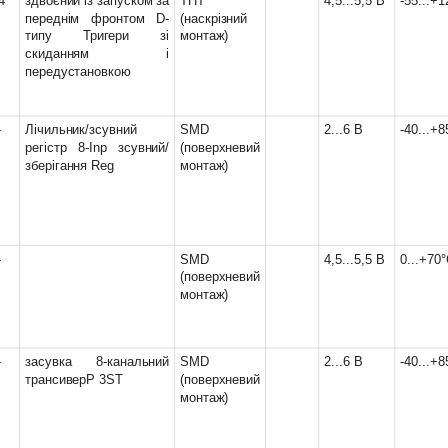
4
здвоєний із запуском за
THT
4,5...5,5 В
-55...+
4,75...5,25 В
(28)
переднім фронтом D-
(наскрізний
5 В
(26)
типу Тригери зі
монтаж)
5...10 В
(1)
скиданням і
передустановкою
5...15 В
(11)
5...18 В
(4)
5...20 В
(1)
-
Лічильник/зсувний
SMD
2...6 В
-40...+8
5,5 В
(2)
регістр 8-Inp зсувний/
(поверхневий
9...28 В
(2)
зберігання Reg
монтаж)
15 В
(1)
18 В
(1)
-
SMD
4,5...5,5 В
0...+70
(поверхневий
монтаж)
-
засувка 8-канальний
SMD
2...6 В
-40...+8
трансиверP 3ST
(поверхневий
монтаж)