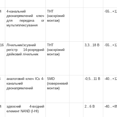
4
4-канальний
THT
-55...+
двонапрямлений ключ
(наскрізний
для передача or
монтаж)
мультиплексування
-16
Лічильник/зсувний
THT
3,3...18 В
-55...+
регістр 14-розрядний
(наскрізний
двійковий лічильник
монтаж)
4
аналоговий ключ ICs 4-
SMD
-0,5...11 В
-40...+
канальний
(поверхневий
двонапрямлений
монтаж)
4
здвоєний 4-вхідний
2...6 В
-40...+8
елемент NAND (І-НІ)