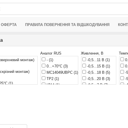
 ОФЕРТА
ПРАВИЛА ПОВЕРНЕННЯ ТА ВІДШКОДУВАННЯ
КОНТ
ка
Аналог RUS
Живлення, В
Темп
верхневий монтаж)
-
(1)
-0,5...11 В
(1)
0.
0...+70°C
(3)
-0,5...15 В
(1)
0.
скрізний монтаж)
MC14049UBPC
(1)
-0,5...18 В
(5)
-5
TP2
(1)
-0,5...20 В
(3)
-5
125°C
(1)
ІД14
(1)
-0,5...7 В
(7)
-4
5 V
(2)
ІД7
(3)
0,5...6 В
(1)
-4
5 V
(4)
ІЕ10
(1)
0,8...2,7 В
(1)
-4
5,25 V
(1)
ІЕ7
(1)
1...5,5 В
(1)
-4
ІР22
(2)
1...6 В
(1)
-4
ІР23
(1)
1,2...3,6 В
(5)
-2
ІР33
(1)
1,5...5,5 В
(10)
-2