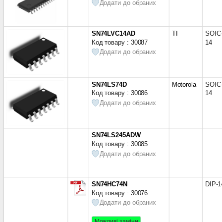
Додати до обраних
SN74LVC14AD
TI
SOIC
Код товару : 30087
14
Додати до обраних
SN74LS74D
Motorola
SOIC
Код товару : 30086
14
Додати до обраних
SN74LS245ADW
Код товару : 30085
Додати до обраних
SN74HC74N
DIP-1
Код товару : 30076
Додати до обраних
Можливі заміни