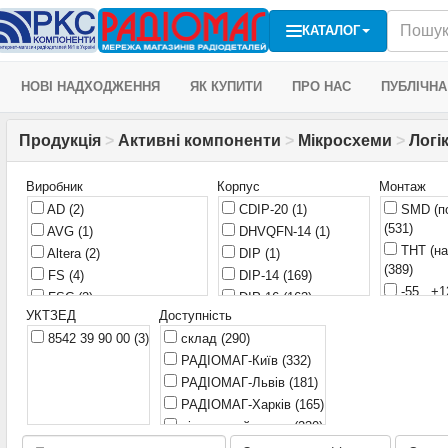
КАТАЛОГ
НОВІ НАДХОДЖЕННЯ
ЯК КУПИТИ
ПРО НАС
ПУБЛІЧНА
Продукція
>
Активні компоненти
>
Мікросхеми
>
Логі
Виробник
Корпус
Монтаж
AD
(2)
CDIP-20
(1)
SMD (по
(531)
AVG
(1)
DHVQFN-14
(1)
THT (на
Altera
(2)
DIP
(1)
(389)
FS
(4)
DIP-14
(169)
-55...+
FSC
(2)
DIP-16
(163)
4,5...5,
УКТЗЕД
Доступність
Fair
(3)
DIP-20
(69)
4,5…5,
8542 39 90 00
(3)
склад
(290)
Fairchild
(78)
DIP-24
(8)
4,75...
РАДІОМАГ-Київ
(332)
Fairchild Semiconductor
(1)
DIP-8
(2)
РАДІОМАГ-Львів
(181)
HGSEMI
(3)
LFCSP_VQ-20
(1)
РАДІОМАГ-Харків
(165)
HGSemi
(1)
MDIP-14
(1)
віддалений склад
(230)
HGsemi
(1)
MSOP-8
(1)