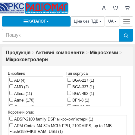
КАТАЛОГ
Ціна без ПДВ
UA
Togg
navi
Продукція
>
Активні компоненти
>
Мікросхеми
>
Мікроконтролери
Виробник
Тип корпуса
AD
(4)
BGA-217
(1)
AMD
(2)
BGA-337
(1)
Altera
(11)
BGA-492
(1)
Atmel
(170)
DFN-8
(1)
Cypress
(5)
DIP-14
(5)
Короткий опис
DS
(2)
DIP-18
(7)
ADSP-2100 family DSP мікрокомпʼютери
(1)
Funai
(1)
DIP-20
(15)
ARM Cortex-M4 32b MCU+FPU, 210DMIPS, up to 1MB
Holtek
(1)
DIP-24
(1)
Flash/192+4KB RAM, USB
(1)
INT
(1)
DIP-28
(11)