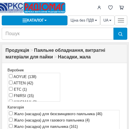
КАТАЛОГ
Ціна без ПДВ
UA
Togg
navi
Продукція
>
Паяльне обладнання, витратні
матеріали для пайки
>
Насадки, жала
Виробник
AOYUE
(138)
ATTEN
(42)
ETC
(1)
FNIRSI
(15)
KINGMAX
(2)
Категорія
KSGER
(27)
Жало (насадка) для безсвинцевого паяльника
(46)
Leisto
(35)
Жало (насадка) для газового паяльника
(4)
Mechanic
(32)
Жало (насадка) для паяльника
(161)
Miniware
(6)