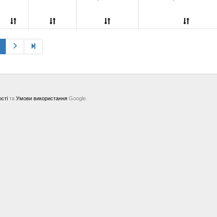
2B
(3)
0,8 мм
(17)
1 мм
(25)
2A
(6)
1,2 мм
(17)
1,3 мм
(2)
1,4 мм
(1)
1,5 мм
(7)
1,6 мм
(12)
1,8 мм
(2)
2 мм
(42)
2,2 мм
(2)
ості
та
Умови використання
Google.
2,4 мм
(14)
2,5 мм
(2)
2,7 мм
(3)
2,8 мм
(1)
3 мм
(35)
)
3,2 мм
(15)
3,5 мм
(3)
3,6 мм
(1)
3,8 мм
(1)
4 мм
(24)
4,2 мм
(1)