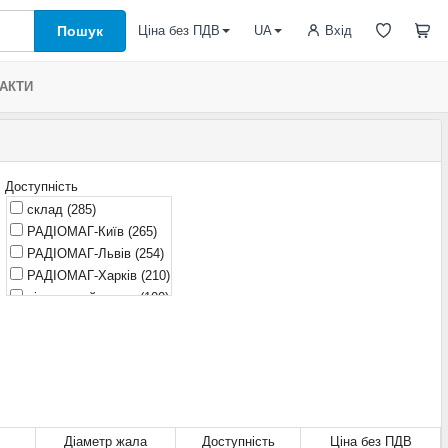
Пошук
Вхід
Ціна без ПДВ
UA
АКТИ
Доступність
склад
(285)
РАДІОМАГ-Київ
(265)
РАДІОМАГ-Львів
(254)
РАДІОМАГ-Харків
(210)
віддалений склад
(100)
РАДІОМАГ-Дніпро
(256)
очікується
(27)
Діаметр жала
Доступність
Ціна без ПДВ