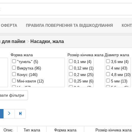
 ОФЕРТА
ПРАВИЛА ПОВЕРНЕННЯ ТА ВІДШКОДУВАННЯ
КОНТ
 для пайки
>
Насадки, жала
Форма жала
Розмір кінчика жала
Діаметр жала
"тунель"
(5)
0,1 мм
(4)
3,6 мм
(4)
Викрутка
(96)
0,12 мм
(1)
4 мм
(43)
Конус
(146)
0,2 мм
(25)
4,8 мм
(10)
Міні-хвиля
(12)
0,25 мм
(6)
5 мм
(13)
Ніж
(57)
0,3 мм
(7)
5,5 мм
(5)
Скошений циліндр
(124)
0,4 мм
(4)
5,8 мм
(6)
вати фільтри
Слот
(3)
0,45 мм
(1)
6 мм
(34)
Хвиля
(1)
0,5 мм
(25)
7 мм
(5)
скошений циліндр 3 мм
(1)
0,6 мм
(4)
8 мм
(6)
0,7 мм
(1)
9 мм
(3)
0,75 мм
(2)
12 мм
(3)
Опис
Тип жала
Форма жала
Розмір кінчика жала