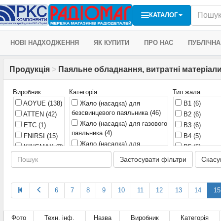
КАТАЛОГ
НОВІ НАДХОДЖЕННЯ
ЯК КУПИТИ
ПРО НАС
ПУБЛІЧНА
Продукція
>
Паяльне обладнання, витратні матеріали
Виробник
Категорія
Тип жала
AOYUE
(138)
Жало (насадка) для
B1
(6)
безсвинцевого паяльника
(46)
ATTEN
(42)
B2
(6)
Жало (насадка) для газового
ETC
(1)
B3
(6)
паяльника
(4)
FNIRSI
(15)
B4
(5)
Жало (насадка) для
KINGMAX
(2)
B5
(6)
паяльника
(161)
KSGER
(27)
B8
(3)
Застосувати фільтри
Скасу
Жало (насадка) для
Leisto
(35)
B9
(3)
паяльника на паяльних
Mechanic
(32)
C1
(4)
станціях
(224)
Miniware
(6)
6
7
8
9
10
11
12
13
C115
14
(2)
15
Жало (насадка) для
Pro'sKit
(35)
C2
(4)
паяльника на паяльних
Prowest
(2)
C210
(5)
станціях.
(40)
Фото
Техн. інф.
Назва
Виробник
Категорія