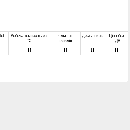
5 В
(4)
1/1,2 µs
(2)
6 В
(1)
1/2 µs
(1)
8 В
(3)
1,2/0,5 µs
(1)
0 В
(12)
1,5/1,5 µs
(1)
5 В
(2)
1,6/,16 µs
(1)
8 В
(1)
off,
Робоча температура,
Кількість
Доступність
Ціна без
2/0,5 ms
(1)
8/28 В
(1)
°С
каналів
ПДВ
2/2 µs
(2)
0 В
(18)
2/25 µs
(3)
2 В
(5)
2/3 µs
(2)
5 В
(30)
2,4/2,4 µs
(1)
0 В
(1)
2,4/2,7 µs
(2)
0 В
(1)
2,5 / 5 μs
(2)
5 В
(12)
2,7/2,4 µs
(1)
0 В
(2)
2,8/4,5 µs
(3)
0 В
(38)
3/10 µs
(1)
0 В
(31)
3/14 µ
(1)
5 В
(3)
3/18 µs
(2)
00 В
(2)
3/2 µs
(1)
50 В
(1)
3/2,3 µs
(1)
00 В
(7)
3/2,5 µs
(1)
00 В
(20)