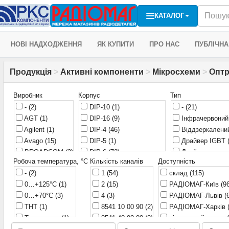
КАТАЛОГ
НОВІ НАДХОДЖЕННЯ
ЯК КУПИТИ
ПРО НАС
ПУБЛІЧНА
Продукція
>
Активні компоненти
>
Мікросхеми
>
Оптр
Виробник
Корпус
Тип
-
(2)
DIP-10
(1)
-
(21)
AGT
(1)
DIP-16
(9)
Інфрачервони
Agilent
(1)
DIP-4
(46)
Віддзеркален
Avago
(15)
DIP-5
(1)
Драйвер IGBT
BROADCOM
(2)
DIP-6
(72)
Драйвер затво
Робоча температура, °С
Кількість каналів
Доступність
транзистора
(7)
Broadcom
(1)
DIP-6 10.16 mm
(1)
-
(2)
1
(54)
склад
Діодний
(115)
(1)
CLARE
(1)
DIP-7
(1)
0…+125°С
(1)
2
(15)
РАДІОМАГ-Київ
Комутатор ліній
(9
China
(2)
DIP-8
(41)
доступу
(1)
0…+70°С
(3)
4
(3)
РАДІОМАГ-Львів
(
EVERLIGHT
(2)
DIP-8 (11,3x9mm)
(1)
Логічний вихід
THT
(1)
8541 10 00 90
(2)
РАДІОМАГ-Харків
Everlight
(16)
DIP-8 (SMT)
(1)
Оптопара
(1)
Транзистор
(1)
8541 40 90 00
(3)
віддалений склад
FAIR
(3)
DIP-8SMD
(1)
Оптопідсилюва