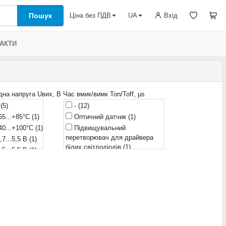
Пошук
Вхід
Ціна без ПДВ
UA
АКТИ
дна напруга Uвих, В
Час вмик/вимк Ton/Toff, µs
-
(5)
-
(12)
55...+85°С
(1)
Оптичний датчик
(1)
40...+100°С
(1)
Підвищувальний
перетворювач для драйвера
,7...5,5 В
(1)
білих світлодіодів
(1)
,5...5,5 В
(1)
Фотодіод + підсилювач
(1)
 В
(4)
Фототранзистор
(2)
,5 В
(6)
0,012/0,050 µs
(1)
 В
(2)
0,5/0,12 µs
(1)
 В
(5)
0,5/0,5 µs
(6)
 В
(2)
0,8/0,8 µs
(2)
0 В
(1)
1/1 µs
(4)