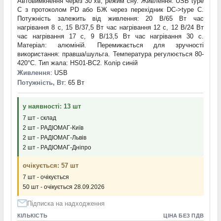
Автовимкнення через 30 хв, режим сну. Живлення: USB type
C з протоколом PD або БЖ через перехідник DC->type C.
Потужність залежить від живлення: 20 В/65 Вт час
нагрівання 8 с, 15 В/37,5 Вт час нагрівання 12 с, 12 В/24 Вт
час нагрівання 17 с, 9 В/13,5 Вт час нагрівання 30 с.
Матеріал: алюміній. Перемикається для зручності
використання: правша/шульга. Температура регулюється 80-
420°C. Тип жала: HS01-BC2. Колір синій
Живлення
: USB
Потужність, Вт
: 65 Вт
у наявності: 13 шт
7 шт - склад
2 шт - РАДІОМАГ-Київ
2 шт - РАДІОМАГ-Львів
2 шт - РАДІОМАГ-Дніпро
очікується: 57 шт
7 шт - очікується
50 шт - очікується 28.09.2026
Підписка на надходження
КІЛЬКІСТЬ
ЦІНА БЕЗ ПДВ