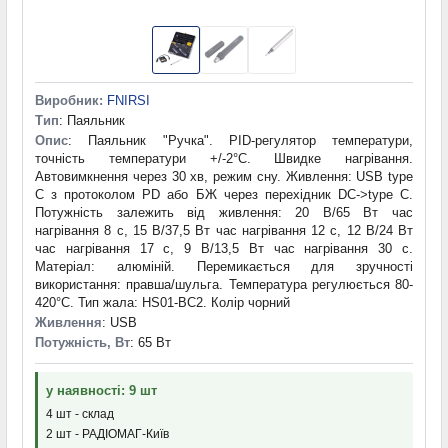
Виробник:
FNIRSI
Тип
: Паяльник
Опис
: Паяльник "Ручка". PID-регулятор температури,
точність температури +/-2°C. Швидке нагрівання.
Автовимкнення через 30 хв, режим сну. Живлення: USB type
C з протоколом PD або БЖ через перехідник DC->type C.
Потужність залежить від живлення: 20 В/65 Вт час
нагрівання 8 с, 15 В/37,5 Вт час нагрівання 12 с, 12 В/24 Вт
час нагрівання 17 с, 9 В/13,5 Вт час нагрівання 30 с.
Матеріал: алюміній. Перемикається для зручності
використання: правша/шульга. Температура регулюється 80-
420°C. Тип жала: HS01-BC2. Колір чорний
Живлення
: USB
Потужність, Вт
: 65 Вт
у наявності: 9 шт
4 шт - склад
2 шт - РАДІОМАГ-Київ