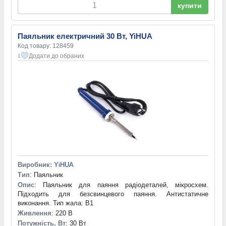
купити
Паяльник електричний 30 Вт, YiHUA
Код товару: 128459
Додати до обраних
1
Виробник:
YiHUA
Тип
: Паяльник
Опис
: Паяльник для паяння радіодеталей, мікросхем.
Підходить для безсвинцевого паяння. Антистатичне
виконання. Тип жала: B1
Живлення
: 220 В
Потужність, Вт
: 30 Вт