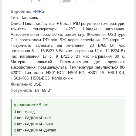
Виробник:
FNIRSI
Тип
: Паяльник
Опис
: Паяльник "ручка" + 6 жал. PID-регулятор температури,
точність температури +/-2°C. Швидке нагрівання.
Автовимкнення через 30 хв, режим сну. Живлення: USB type
C з протоколом PD або БЖ через перехідник DC->type C.
Потужність залежить від живлення: 20 В/65 Вт час
нагрівання 8 с, 15 В/37,5 Вт час нагрівання 12 с, 12 В/24 Вт
час нагрівання 17 с, 9 В/13,5 Вт час нагрівання 30 с.
Матеріал: алюміній. Перемикається для зручності
використання: правша/шульга. Температура регулюється 80-
420°C. Тип жала: HS01-BC2, HS01-B2, HS01-ILS, HS01-KR,
HS01-K65, HS01-BC3. Колір синій
Живлення
: USB
Потужність, Вт
: 65 Вт
у наявності: 9 шт
3 шт - склад
2 шт - РАДІОМАГ-Київ
2 шт - РАДІОМАГ-Львів
2 шт - РАДІОМАГ-Дніпро