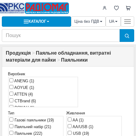
КАТАЛОГ
Ціна без ПДВ
UA
Togg
navi
Продукція
>
Паяльне обладнання, витратні
матеріали для пайки
>
Паяльники
Виробник
ANENG
(1)
AOYUE
(1)
ATTEN
(4)
CTBrand
(6)
DONAU
(1)
Тип
Живлення
Dayrex
(2)
Газові паяльники
(19)
AA
(1)
EXtools
(2)
Паяльний набір
(21)
AA/USB
(1)
FNIRSI
(9)
Паяльник
(222)
USB
(19)
Hilda
(2)