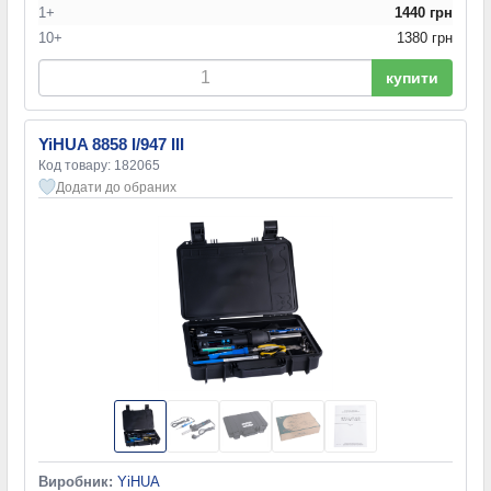
1+
1440 грн
10+
1380 грн
купити
YiHUA 8858 I/947 III
Код товару: 182065
Додати до обраних
Виробник:
YiHUA