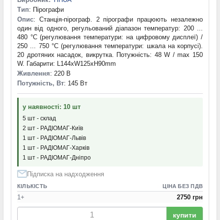
Тип
: Пірографи
Опис
: Станція-пірограф. 2 пірографи працюють незалежно
один від одного, регульований діапазон температур: 200 ...
480 °С (регулювання температури: на цифровому дисплеї) /
250 ... 750 °С (регулювання температури: шкала на корпусі).
20 дротяних насадок, викрутка. Потужність: 48 W / max 150
W. Габарити: L144xW125xH90mm
Живлення
: 220 В
Потужність, Вт
: 145 Вт
у наявності: 10 шт
5 шт - склад
2 шт - РАДІОМАГ-Київ
1 шт - РАДІОМАГ-Львів
1 шт - РАДІОМАГ-Харків
1 шт - РАДІОМАГ-Дніпро
Підписка на надходження
КІЛЬКІСТЬ
ЦІНА БЕЗ ПДВ
1+
2750 грн
купити