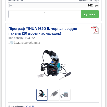
КІЛЬКІСТЬ
ЦІНА БЕЗ ПДВ
1+
142 грн
купити
Пірограф YIHUA 939D II, чорна передня
панель (20 дротяних насадок)
Код товару: 193062
Додати до обраних
1
Виробник:
YiHUA