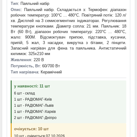
Тип
: Паяльний набір
Опис
: Паяльний набір. Складається з: Термофен: діапазон
робочих температур: 100°C ... 480°C. Повітряний потік: 120 л/
хв. Дисплей на 3 семисегментних індикаторах. Регулювання
температури кнопками. Діаметр сопла: 21 мм. Паяльник: 18
Вт (60 Вт), діапазон робочих температур: 220°C ... 480°C,
жало: 900M. Відсмоктувач припою, підставка, кусачки,
припій, 5 жал, 3 насадки, викрутка з бітами, 2 пінцети.
Запасний нагрівач для фена та паяльника. Антистатичний
килимок: 325x210 мм
Живлення
: 220 В
Потужність, Вт
: 60/700 Вт
Тип нагрівача
: Керамічний
у наявності: 11 шт
6 шт - склад
1 шт - РАДІОМАГ-Київ
1 шт - РАДІОМАГ-Львів
1 шт - РАДІОМАГ-Харків
2 шт - РАДІОМАГ-Дніпро
очікується: 10 шт
10 шт - очікується 07.10.2026