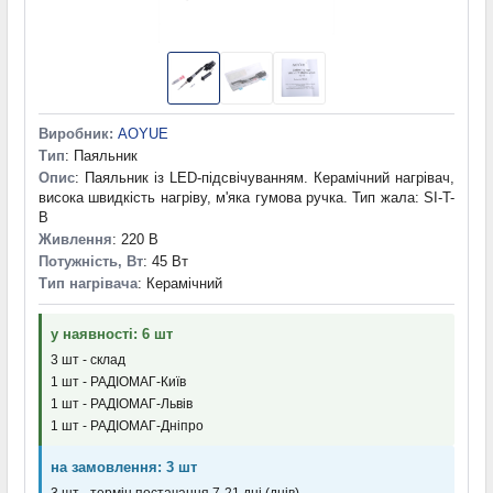
Виробник:
AOYUE
Тип
: Паяльник
Опис
: Паяльник із LED-підсвічуванням. Керамічний нагрівач,
висока швидкість нагріву, м'яка гумова ручка. Тип жала: SI-T-
B
Живлення
: 220 В
Потужність, Вт
: 45 Вт
Тип нагрівача
: Керамічний
у наявності: 6 шт
3 шт - склад
1 шт - РАДІОМАГ-Київ
1 шт - РАДІОМАГ-Львів
1 шт - РАДІОМАГ-Дніпро
на замовлення: 3 шт
3 шт - термін постачання 7-21 дні (днів)