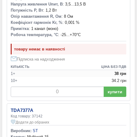
Напруга живлення Uпит, В
: 3,5...13,5 В
Потужність P, Вт
: 1,2 Вт
Опір навантаження R, Ом
: 8 Ом
Коефіцієнт гармонік Kг, %
: 0,001 %
Примітка
: 1 канал (моно)
Робоча температура, °С
: -25...+70°С
товару немає в наявності
Підписка на надходження
КІЛЬКІСТЬ
ЦІНА БЕЗ ПДВ
1+
38 грн
10+
34.2 грн
купити
TDA7377A
Код товару: 37142
Додати до обраних
Виробник:
ST
Корпус
: Multiwatt-15