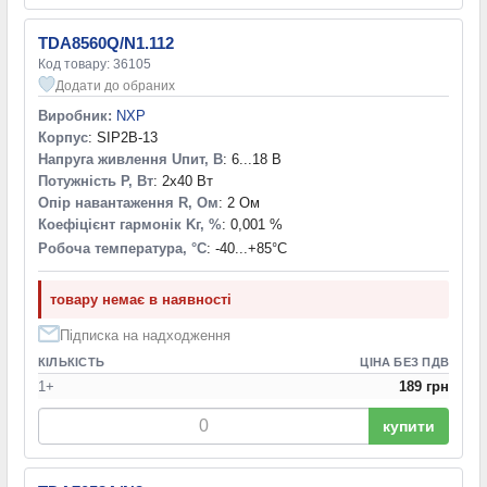
TDA8560Q/N1.112
Код товару: 36105
Додати до обраних
Виробник:
NXP
Корпус
: SIP2B-13
Напруга живлення Uпит, В
: 6...18 В
Потужність P, Вт
: 2x40 Вт
Опір навантаження R, Ом
: 2 Ом
Коефіцієнт гармонік Kг, %
: 0,001 %
Робоча температура, °С
: -40...+85°С
товару немає в наявності
Підписка на надходження
КІЛЬКІСТЬ
ЦІНА БЕЗ ПДВ
1+
189 грн
купити