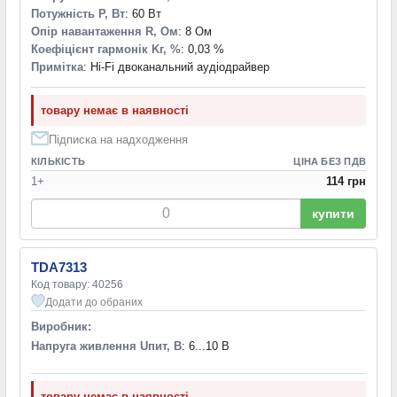
Потужність P, Вт
: 60 Вт
Опір навантаження R, Ом
: 8 Ом
Коефіцієнт гармонік Kг, %
: 0,03 %
Примітка
: Hi-Fi двоканальний аудіодрайвер
товару немає в наявності
Підписка на надходження
КІЛЬКІСТЬ
ЦІНА БЕЗ ПДВ
1+
114 грн
купити
TDA7313
Код товару: 40256
Додати до обраних
Виробник:
Напруга живлення Uпит, В
: 6...10 В
товару немає в наявності