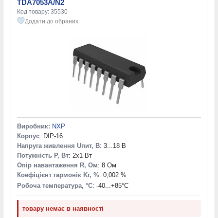
TDA7053A/N2
Код товару: 35530
Додати до обраних
Виробник:
NXP
Корпус
: DIP-16
Напруга живлення Uпит, В
: 3...18 В
Потужність P, Вт
: 2x1 Вт
Опір навантаження R, Ом
: 8 Ом
Коефіцієнт гармонік Kг, %
: 0,002 %
Робоча температура, °С
: -40...+85°С
товару немає в наявності