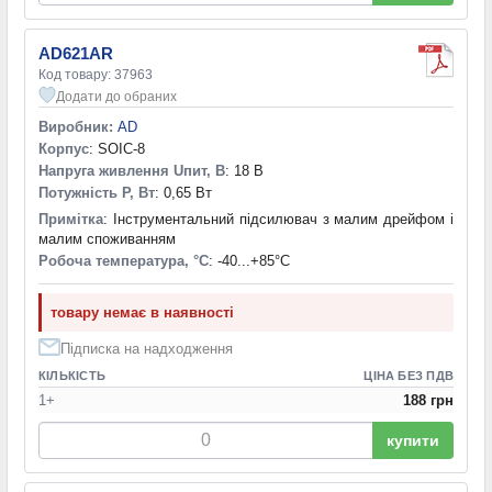
AD621AR
Код товару: 37963
Додати до обраних
Виробник:
AD
Корпус
: SOIC-8
Напруга живлення Uпит, В
: 18 В
Потужність P, Вт
: 0,65 Вт
Примітка
: Інструментальний підсилювач з малим дрейфом і
малим споживанням
Робоча температура, °С
: -40...+85°С
товару немає в наявності
Підписка на надходження
КІЛЬКІСТЬ
ЦІНА БЕЗ ПДВ
1+
188 грн
купити