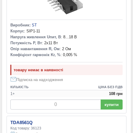
Виробник:
ST
Корпус
: SIP1-11
Напруга живлення Uпит, В
: 8...18 В
Потужність P, Вт
: 2x11 Вт
Опір навантаження R, Ом
: 2 Ом
Коефіцієнт гармонік Kг, %
: 0,005 %
товару немає в наявності
Підписка на надходження
КІЛЬКІСТЬ
ЦІНА БЕЗ ПДВ
1+
108 грн
купити
TDA8561Q
Код товару: 36123