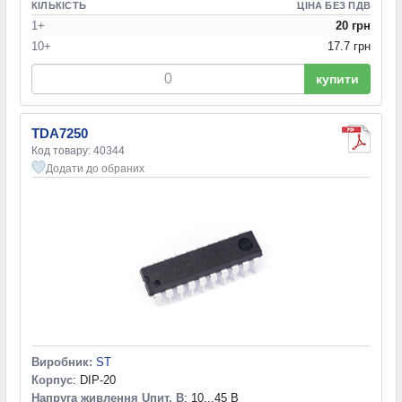
1 канал (моно)
(2)
КІЛЬКІСТЬ
ЦІНА БЕЗ ПДВ
1 канал моно, 2 канали стерео
(1)
1+
20 грн
1 канал, моно
(1)
10+
17.7 грн
2 канали
(1)
купити
TDA7250
Код товару: 40344
Додати до обраних
Виробник:
ST
Корпус
: DIP-20
Напруга живлення Uпит, В
: 10...45 В