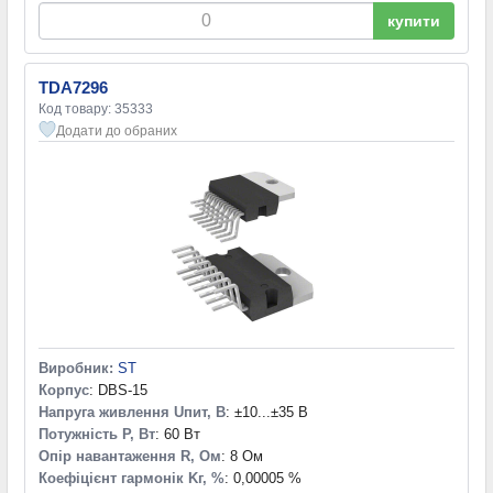
купити
TDA7296
Код товару: 35333
Додати до обраних
Виробник:
ST
Корпус
: DBS-15
Напруга живлення Uпит, В
: ±10...±35 В
Потужність P, Вт
: 60 Вт
Опір навантаження R, Ом
: 8 Ом
Коефіцієнт гармонік Kг, %
: 0,00005 %