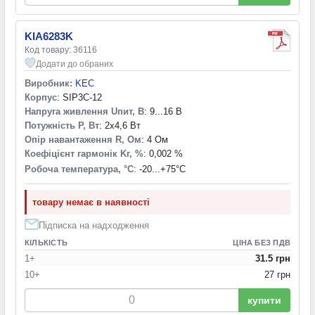
KIA6283K
Код товару: 36116
Додати до обраних
Виробник:
KEC
Корпус
: SIP3C-12
Напруга живлення Uпит, В
: 9...16 В
Потужність P, Вт
: 2x4,6 Вт
Опір навантаження R, Ом
: 4 Ом
Коефіцієнт гармонік Kг, %
: 0,002 %
Робоча температура, °С
: -20...+75°С
товару немає в наявності
Підписка на надходження
КІЛЬКІСТЬ
ЦІНА БЕЗ ПДВ
1+
31.5 грн
10+
27 грн
купити