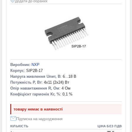
Додати до обраних
Виробник:
NXP
Корпус
: SIP2B-17
Напруга живлення Uпит, В
: 6...18 В
Потужність P, Вт
: 4x11 (2x24) Вт
Опір навантаження R, Ом
: 4 Ом
Коефіцієнт гармонік Kг, %
: 0,1 %
товару немає в наявності
Підписка на надходження
КІЛЬКІСТЬ
ЦІНА БЕЗ ПДВ