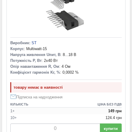
Виробник:
ST
Корпус
: Multiwatt-15
Напруга живлення Uпит, В
: 8...18 В
Потужність P, Вт
: 2x40 Вт
Опір навантаження R, Ом
: 4 Ом
Коефіцієнт гармонік Kг, %
: 0,0002 %
товару немає в наявності
Підписка на надходження
КІЛЬКІСТЬ
ЦІНА БЕЗ ПДВ
1+
149 грн
10+
124.4 грн
купити