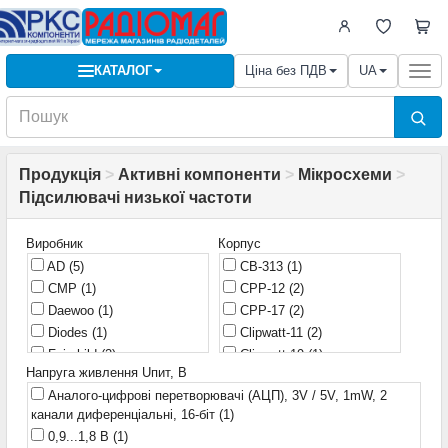
КАТАЛОГ
Ціна без ПДВ
UA
Togg
navi
Продукція
>
Активні компоненти
>
Мікросхеми
>
Підсилювачі низької частоти
Виробник
Корпус
AD
(5)
CB-313
(1)
CMP
(1)
CPP-12
(2)
Daewoo
(1)
CPP-17
(2)
Diodes
(1)
Clipwatt-11
(2)
Fairchild
(2)
Clipwatt-19
(1)
Напруга живлення Uпит, В
Fujitsu
(1)
DBS-13P
(3)
Аналого-цифрові перетворювачі (АЦП), 3V / 5V, 1mW, 2
HGSemi
(1)
DBS-15
(1)
канали диференціальні, 16-біт
(1)
Hitachi
(7)
DBS-17P
(3)
0,9...1,8 В
(1)
IR
(2)
DBS-23P
(3)