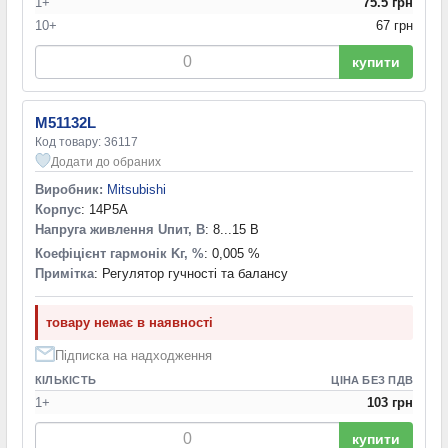
1+
75.5 грн
10+
67 грн
купити
M51132L
Код товару: 36117
Додати до обраних
Виробник:
Mitsubishi
Корпус
: 14P5A
Напруга живлення Uпит, В
: 8...15 В
Коефіцієнт гармонік Kг, %
: 0,005 %
Примітка
: Регулятор гучності та балансу
товару немає в наявності
Підписка на надходження
КІЛЬКІСТЬ
ЦІНА БЕЗ ПДВ
1+
103 грн
купити