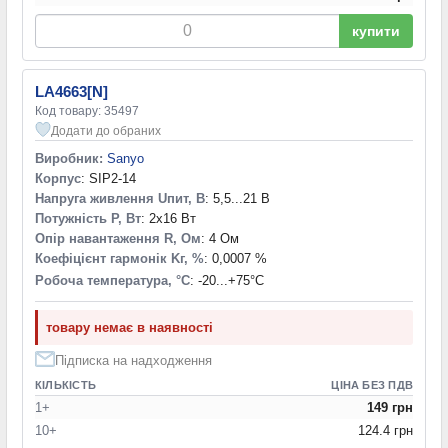
купити
LA4663[N]
Код товару: 35497
Додати до обраних
Виробник:
Sanyo
Корпус
: SIP2-14
Напруга живлення Uпит, В
: 5,5...21 В
Потужність P, Вт
: 2x16 Вт
Опір навантаження R, Ом
: 4 Ом
Коефіцієнт гармонік Kг, %
: 0,0007 %
Робоча температура, °С
: -20...+75°С
товару немає в наявності
Підписка на надходження
КІЛЬКІСТЬ
ЦІНА БЕЗ ПДВ
1+
149 грн
10+
124.4 грн