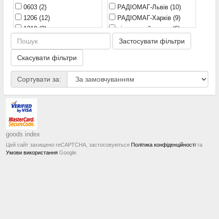
0603
(2)
РАДІОМАГ-Львів
(10)
5 А
(2)
1206
(12)
РАДІОМАГ-Харків
(9)
10 А
(1)
1210
(2)
віддалений склад
(6)
1812
(1)
РАДІОМАГ-Дніпро
(10)
Застосувати фільтри
2410
(6)
Скасувати фільтри
Сортувати за:
goods index
Цей сайт захищено reCAPTCHA, застосовуються
Політика конфіденційності
та
Умови використання
Google.