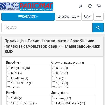
КАТАЛОГ
Ціна без ПДВ
UA
Togg
navi
Продукція
>
Пасивні компоненти
>
Запобіжники
(плавкі та самовідтворювані)
>
Плавкі запобіжники
SMD
Виробник
Струм спрацьовування
Hollyland
(10)
0,1 А
(1)
KLS
(6)
0,5 А
(5)
Littelfuse
(1)
1 А
(6)
SCHURTER
(1)
1,1 А
(1)
TE
(1)
1,25 А
(1)
Розмір
Доступність
TeleLink
(1)
2 А
(5)
SMD
(2)
склад
(17)
Unictron
(1)
3 А
(2)
11x4,6x3,9 mm
(1)
РАДІОМАГ-Київ
(11)
4 А
(2)