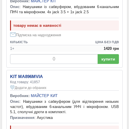
Виробник:
МАЙСТЕР КІТ
Опис
: Навушники із сабвуфером, вбудованим 6-канальним
ПНЧ та мікрофоном. 4x jack 3.5 + 1x jack 2.5
товару немає в наявності
Підписка на надходження
КІЛЬКІСТЬ
ЦІНА БЕЗ ПДВ
1+
1420 грн
купити
KIT MA896MVIA
Код товару: 41857
Додати до обраних
Виробник:
МАЙСТЕР КИТ
Опис
: Навушники з сабвуфером (для відтворення низьких
частот), вбудованим 6-канальним УНЧ і мікрофоном. USB
5.1, сполучні дроти в комплекті.
Призначення
: Акустика