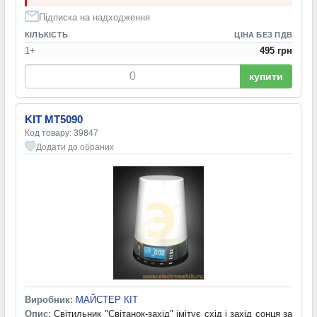
Підписка на надходження
КІЛЬКІСТЬ
ЦІНА БЕЗ ПДВ
1+
495 грн
купити
KIT MT5090
Код товару: 39847
Додати до обраних
Виробник:
МАЙСТЕР КІТ
Опис
: Світильник "Світанок-захід" імітує схід і захід сонця за