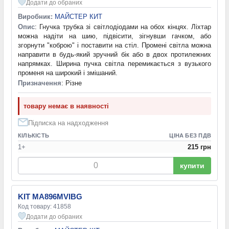
Додати до обраних
Виробник:
МАЙСТЕР КИТ
Опис
: Гнучка трубка зі світлодіодами на обох кінцях. Ліхтар
можна надіти на шию, підвісити, зігнувши гачком, або
згорнути "коброю" і поставити на стіл. Промені світла можна
направити в будь-який зручний бік або в двох протилежних
напрямках. Ширина пучка світла перемикається з вузького
променя на широкий і змішаний.
Призначення
: Різне
товару немає в наявності
Підписка на надходження
КІЛЬКІСТЬ
ЦІНА БЕЗ ПДВ
1+
215 грн
купити
KIT MA896MVIBG
Код товару: 41858
Додати до обраних