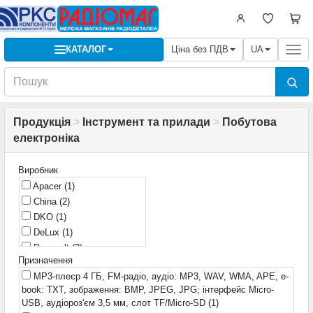
КАТАЛОГ
Ціна без ПДВ
UA
Togg
navi
Продукція
>
Інструмент та прилади
>
Побутова
електроніка
Виробник
Apacer
(1)
China
(2)
DKO
(1)
DeLux
(1)
Decovolt
(3)
Призначення
Demuda
(2)
MP3-плеєр 4 ГБ, FM-радіо, аудіо: MP3, WAV, WMA, APE, e-
Emico
(1)
book: TXT, зображення: BMP, JPEG, JPG; інтерфейс Micro-
FNIRSI
(12)
USB, аудіороз'єм 3,5 мм, слот TF/Micro-SD
(1)
GEOS
(3)