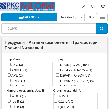
КАТАЛОГ
Ціна без ПДВ
UA
Togg
navi
Продукція
>
Активні компоненти
>
Транзистори
>
Польові N-канальні
Виробник
Корпус
A&O
(3)
D-Pak (TO-252)
(54)
ANPEC
(1)
D-Pak-5 (TO-252-5)
(1)
APE
(2)
D2PAK (TO-263)
(63)
APEC
(1)
D2PAK-7 (TO-263-7)
(8)
Alpha
(1)
DFN3x3
(1)
Напруга сток-витік Uds, В
Струм стоку Idd, А
Alpha & Omega
(1)
DFN5X6D
(1)
-250 В
(1)
+-15
(1)
Anachip
(1)
DIP-8
(2)
-55 В
(1)
0,15 мА
(1)
CET
(1)
FTO-220
(1)
-50 В
(3)
0,006 А
(1)
CJ
(3)
HD-1
(2)