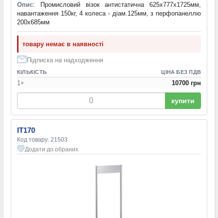
Опис
: Промисловий візок антистатична 625х777х1725мм,
навантаження 150кг, 4 колеса - діам.125мм, з перфопанеллю
200х685мм
товару немає в наявності
Підписка на надходження
КІЛЬКІСТЬ
ЦІНА БЕЗ ПДВ
1+
10700 грн
купити
IT170
Код товару: 21503
Додати до обраних