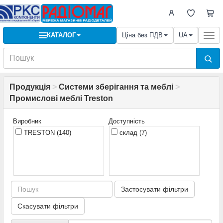
КАТАЛОГ
Ціна без ПДВ
UA
Togg
navi
Продукція
>
Системи зберігання та меблі
>
Промислові меблі Treston
Виробник
Доступність
TRESTON
(140)
склад
(7)
Застосувати фільтри
Скасувати фільтри