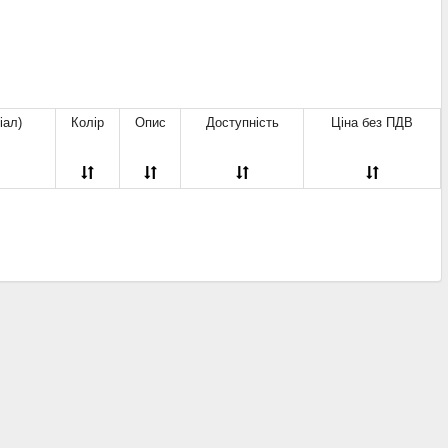
рожево-чорний
(1)
різних кольорів
(1)
синій
(81)
синій / коричневий
(2)
сірий
(24)
сіро-чорний
(2)
іал)
Колір
Опис
Доступність
Ціна без ПДВ
фіолетовий
(14)
фіолетово-чорний
(1)
червоний
(131)
червоний / чорний
(6)
червоний/чорний
(2)
червоно-чорний
(1)
чорний
(132)
чорний / червоний
(15)
чорний / червоний / жовтий
(7)
чорний / червоний / жовтий /
зелений
(6)
чорний / червоний / жовтий /
зелений / білий
(3)
чорний / червоний / жовтий /