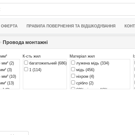
 ОФЕРТА
ПРАВИЛА ПОВЕРНЕННЯ ТА ВІДШКОДУВАННЯ
КОНТ
>
Провода монтажні
 мм²
К-сть жил
Матеріал жил
І
8 мм²
(2)
багатожильний
(686)
лужена мідь
(334)
 мм²
(3)
1
(114)
мідь
(456)
5 мм²
(10)
ніхром
(4)
 мм²
(13)
срібло
(2)
мм²
(8)
60% нікелю, 16% хрому,
24% заліза
(1)
 мм²
(52)
 мм²
(8)
 мм²
(39)
 мм²
(12)
 мм²
(3)
мм²
(27)