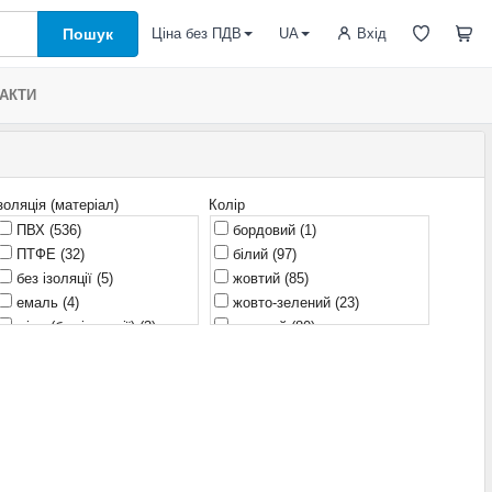
Пошук
Вхід
Ціна без ПДВ
UA
АКТИ
золяція (матеріал)
Колір
ПВХ
(536)
бордовий
(1)
ПТФЕ
(32)
білий
(97)
без ізоляції
(5)
жовтий
(85)
емаль
(4)
жовто-зелений
(23)
мідь (без ізоляції)
(3)
зелений
(80)
поліолефін
(1)
зелений/жовтий
(13)
поліімідний-фторопласт
(1)
коричневий
(51)
силікон
(210)
коричневий / синій / жовто-
зелений
(1)
фторопласт
(3)
помаранчевий
(18)
рожевий
(4)