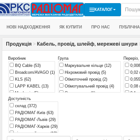
КАТАЛОГ
НОВІ НАДХОДЖЕННЯ
ЯК КУПИТИ
ПРО НАС
ПУБЛІЧНА
Продукція
>
Кабель, провід, шлейф, мережеві шнури
Виробник
Група
Переріз,
BQ Cable
(53)
Маркувальне кільце
(12)
0,00
Broadcom/AVAGO
(1)
Ніхромовий провід
(5)
0,02
KLS
(62)
Обмоточний провід
(2)
0,05
LAPP KABEL
(13)
Обмотувальний провід
(4)
0,08
Mechanic
(5)
Оптоволокно
(1)
0,1 
Доступність
Phoenix
(12)
Провід електричний силовий
0,12
склад
(372)
(11)
TE Connectivity
(1)
0,13
РАДІОМАГ-Київ
(63)
Провід монтажний
(779)
РАДІОМАГ
(146)
0,14
РАДІОМАГ-Львів
(29)
Силовий провід
(12)
Україна
(1)
0,15
РАДІОМАГ-Харків
(29)
0,16
віддалений склад
(19)
0,2 