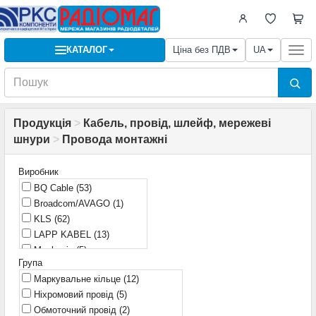
КАТАЛОГ
Ціна без ПДВ
UA
Togg
navi
Продукція
>
Кабель, провід, шлейф, мережеві
шнури
>
Провода монтажні
Виробник
BQ Cable
(53)
Broadcom/AVAGO
(1)
KLS
(62)
LAPP KABEL
(13)
Mechanic
(5)
Група
Phoenix
(12)
Маркувальне кільце
(12)
TE Connectivity
(1)
Ніхромовий провід
(5)
РАДІОМАГ
(146)
Обмоточний провід
(2)
Україна
(1)