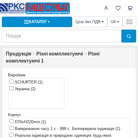
КАТАЛОГ
Ціна без ПДВ
UA
Togg
navi
Продукція
>
Різні комплектуючі
>
Різні
комплектуючі 1
Виробник
SCHURTER
(1)
Украина
(2)
Корпус
D76xH220mm
(1)
Вимірювання часу 1 с - 999 с. Безперервна індикація
(1)
Реальна індикація в природних одиницях будь-яких