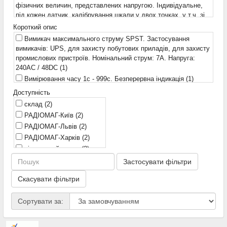
фізичних величин, представлених напругою. Індивідуальне,
під кожен датчик, калібрування шкали у двох точках, у т.ч. зі
зсувом нуля, наприклад для сигналу 4...20mA. Чутливість 3V.
Короткий опис
Вихід "Більше порога" з регульованим гістерезисом. Задання
Вимикач максимального струму SPST. Застосування
порога в природних одиницях фізичної величини.
(1)
вимикачів: UPS, для захисту побутових приладів, для захисту
49x19x11mm
(1)
промислових пристроїв. Номінальний струм: 7A. Напруга:
240AC / 48DC
(1)
Вимірювання часу 1с - 999с. Безперервна індикація
(1)
Реальна індикація в природних одиницях будь-яких
Доступність
фізичних величин, представлених напругою. Індивідуальне,
склад
(2)
під кожен датчик, калібрування шкали у двох точках, у т.ч. зі
РАДІОМАГ-Київ
(2)
зсувом нуля, наприклад для сигналу 4...20mA. Чутливість 3V.
РАДІОМАГ-Львів
(2)
Вихід "Більше порога" з регульованим гістерезисом. Задання
РАДІОМАГ-Харків
(2)
порога в природних одиницях фізичної величини.
(1)
віддалений склад
(2)
Чохол для SSD 2.5 до 3.5
(1)
РАДІОМАГ-Дніпро
(2)
3-фазний конденсатор. Cn = 3 * 23μF. Un = 750VAC. Imax = 3
Застосувати фільтри
* 43A
(1)
Скасувати фільтри
Сортувати за: