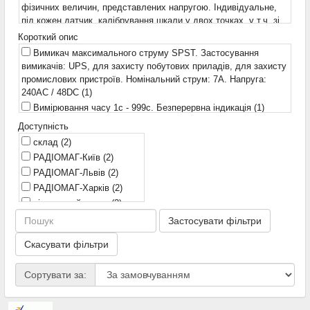
фізичних величин, представлених напругою. Індивідуальне,
під кожен датчик, калібрування шкали у двох точках, у т.ч. зі
зсувом нуля, наприклад для сигналу 4...20mA. Чутливість 3V.
Короткий опис
Вихід "Більше порога" з регульованим гістерезисом. Задання
Вимикач максимального струму SPST. Застосування
порога в природних одиницях фізичної величини.
(1)
вимикачів: UPS, для захисту побутових приладів, для захисту
49x19x11mm
(1)
промислових пристроїв. Номінальний струм: 7A. Напруга:
240AC / 48DC
(1)
Вимірювання часу 1с - 999с. Безперервна індикація
(1)
Реальна індикація в природних одиницях будь-яких
Доступність
фізичних величин, представлених напругою. Індивідуальне,
склад
(2)
під кожен датчик, калібрування шкали у двох точках, у т.ч. зі
РАДІОМАГ-Київ
(2)
зсувом нуля, наприклад для сигналу 4...20mA. Чутливість 3V.
РАДІОМАГ-Львів
(2)
Вихід "Більше порога" з регульованим гістерезисом. Задання
РАДІОМАГ-Харків
(2)
порога в природних одиницях фізичної величини.
(1)
віддалений склад
(2)
Чохол для SSD 2.5 до 3.5
(1)
РАДІОМАГ-Дніпро
(2)
3-фазний конденсатор. Cn = 3 * 23μF. Un = 750VAC. Imax = 3
Застосувати фільтри
* 43A
(1)
Скасувати фільтри
Сортувати за: