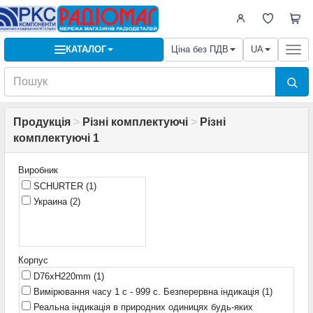
КАТАЛОГ
Ціна без ПДВ
UA
Togg
navi
Продукція
>
Різні комплектуючі
>
Різні
комплектуючі 1
Виробник
SCHURTER
(1)
Украина
(2)
Корпус
D76xH220mm
(1)
Вимірювання часу 1 с - 999 с. Безперервна індикація
(1)
Реальна індикація в природних одиницях будь-яких