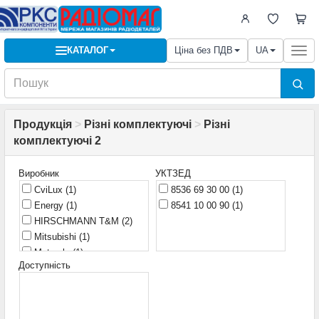
КАТАЛОГ
Ціна без ПДВ
UA
Togg
navi
Продукція
>
Різні комплектуючі
>
Різні
комплектуючі 2
Виробник
УКТЗЕД
CviLux
(1)
8536 69 30 00
(1)
Energy
(1)
8541 10 00 90
(1)
HIRSCHMANN T&M
(2)
Mitsubishi
(1)
Motorola
(1)
Доступність
Shukat
(1)
Taiwan
(1)