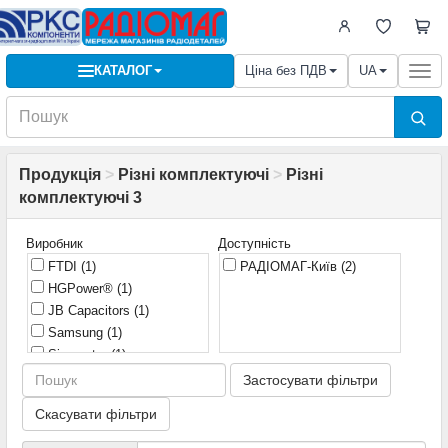
КАТАЛОГ
Ціна без ПДВ
UA
Togg
navi
Продукція
>
Різні комплектуючі
>
Різні
комплектуючі 3
Виробник
Доступність
FTDI
(1)
РАДІОМАГ-Київ
(2)
HGPower®
(1)
JB Capacitors
(1)
Samsung
(1)
Sinometer
(1)
Застосувати фільтри
Скасувати фільтри