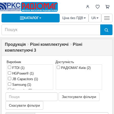
КАТАЛОГ
Ціна без ПДВ
UA
Togg
navi
Продукція
>
Різні комплектуючі
>
Різні
комплектуючі 3
Виробник
Доступність
FTDI
(1)
РАДІОМАГ-Київ
(2)
HGPower®
(1)
JB Capacitors
(1)
Samsung
(1)
Sinometer
(1)
Застосувати фільтри
Скасувати фільтри