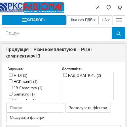
КАТАЛОГ
Ціна без ПДВ
UA
Togg
navi
Продукція
>
Різні комплектуючі
>
Різні
комплектуючі 3
Виробник
Доступність
FTDI
(1)
РАДІОМАГ-Київ
(2)
HGPower®
(1)
JB Capacitors
(1)
Samsung
(1)
Sinometer
(1)
Застосувати фільтри
Скасувати фільтри