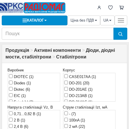
КАТАЛОГ
Ціна без ПДВ
UA
Togg
navi
Продукція
>
Активні компоненти
>
Діоди, діодні
мости, стабілітрони
>
Стабілітрони
Виробник
Корпус
DIOTEC
(1)
CASE017AA
(1)
Diodes
(1)
DO-201
(20)
Diotec
(6)
DO-201AE
(1)
EIC
(1)
DO-213AB
(1)
Fairchild
(3)
DO-214AC
(1)
Напруга стабілізації Vz, В
Струм стабілізації Izt, мА
GENL
(1)
DO-236
(1)
0,71...0,82 В
(1)
-
(7)
HXY
(1)
DO-35
(74)
2 В
(1)
100nA
(1)
ICC
(1)
DO-41
(103)
2,4 В
(6)
2 мА
(22)
ITT
(1)
KD-2
(1)