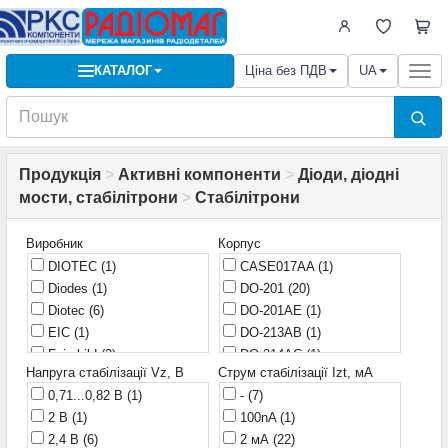
КАТАЛОГ
Ціна без ПДВ
UA
Togg
navi
Продукція
>
Активні компоненти
>
Діоди, діодні
мости, стабілітрони
>
Стабілітрони
Виробник
Корпус
DIOTEC
(1)
CASE017AA
(1)
Diodes
(1)
DO-201
(20)
Diotec
(6)
DO-201AE
(1)
EIC
(1)
DO-213AB
(1)
Fairchild
(3)
DO-214AC
(1)
Напруга стабілізації Vz, В
Струм стабілізації Izt, мА
GENL
(1)
DO-236
(1)
0,71...0,82 В
(1)
-
(7)
HXY
(1)
DO-35
(74)
2 В
(1)
100nA
(1)
ICC
(1)
DO-41
(103)
2,4 В
(6)
2 мА
(22)
ITT
(1)
KD-2
(1)