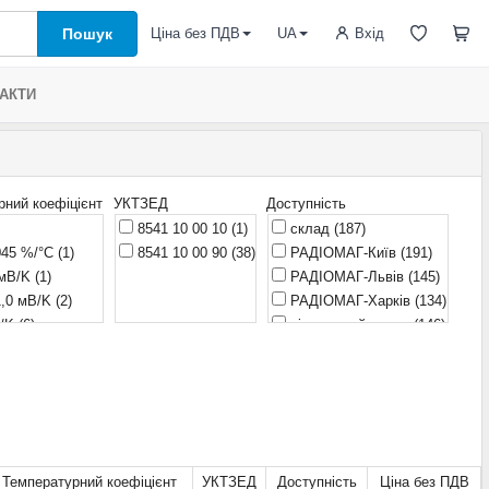
Пошук
Вхід
Ціна без ПДВ
UA
АКТИ
рний коефіцієнт
УКТЗЕД
Доступність
8541 10 00 10
(1)
склад
(187)
045 %/°С
(1)
8541 10 00 90
(38)
РАДІОМАГ-Київ
(191)
 мВ/K
(1)
РАДІОМАГ-Львів
(145)
-1,0 мВ/K
(2)
РАДІОМАГ-Харків
(134)
В/K
(6)
віддалений склад
(146)
В/K
(11)
РАДІОМАГ-Дніпро
(138)
В/K
(1)
очікується
(1)
В/K
(3)
В/K
(2)
0,7 мВ/K
(1)
В/K
(1)
Температурний коефіцієнт
УКТЗЕД
Доступність
Ціна без ПДВ