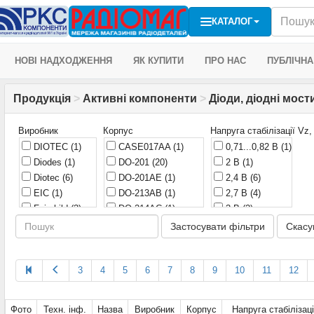
КАТАЛОГ
НОВІ НАДХОДЖЕННЯ
ЯК КУПИТИ
ПРО НАС
ПУБЛІЧНА
Продукція
>
Активні компоненти
>
Діоди, діодні мост
Виробник
Корпус
Напруга стабілізації Vz,
DIOTEC
(1)
CASE017AA
(1)
0,71...0,82 В
(1)
Diodes
(1)
DO-201
(20)
2 В
(1)
Diotec
(6)
DO-201AE
(1)
2,4 В
(6)
EIC
(1)
DO-213AB
(1)
2,7 В
(4)
Fairchild
(3)
DO-214AC
(1)
3 В
(2)
GENL
(1)
DO-236
(1)
3,0 В
(3)
Застосувати фільтри
Скасу
HXY
(1)
DO-35
(74)
3,3 В
(18)
ICC
(1)
DO-41
(103)
3,6 В
(8)
ITT
(1)
3
4
KD-2
5
(1)
6
7
8
9
3,9 В
10
(11)
11
12
JGSEMI
(1)
KD-4-1
(1)
4,3 В
(8)
LGE
(3)
KD-8
(2)
4,7 В
(16)
Фото
Техн. інф.
Назва
Виробник
Корпус
Напруга стабілізаці