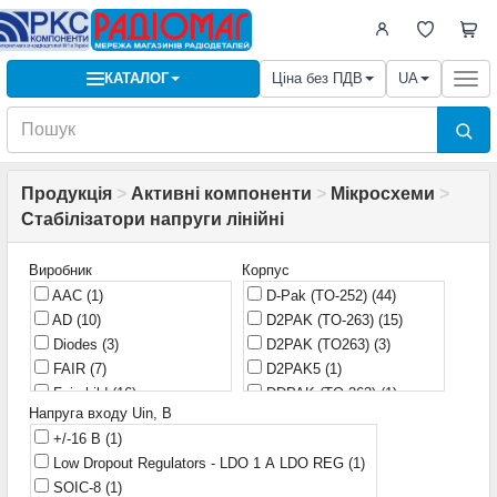
КАТАЛОГ
Ціна без ПДВ
UA
Togg
navi
Продукція
>
Активні компоненти
>
Мікросхеми
>
Стабілізатори напруги лінійні
Виробник
Корпус
AAC
(1)
D-Pak (TO-252)
(44)
AD
(10)
D2PAK (TO-263)
(15)
Diodes
(3)
D2PAK (TO263)
(3)
FAIR
(7)
D2PAK5
(1)
Fairchild
(16)
DDPAK (TO-263)
(1)
Напруга входу Uin, В
HGSEMI
(2)
DIP-8
(11)
+/-16 В
(1)
HOLTEK
(1)
DIP8
(2)
Low Dropout Regulators - LDO 1 А LDO REG
(1)
HTC
(4)
DPAK
(1)
SOIC-8
(1)
IDCHIP
(1)
DPak (TO252)
(16)