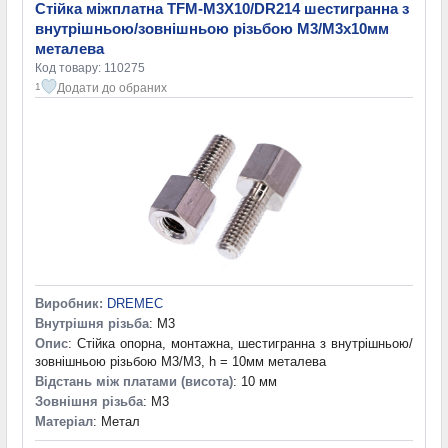
Стійка міжплатна TFM-M3X10/DR214 шестигранна з
внутрішньою/зовнішньою різьбою М3/М3х10мм
металева
Код товару: 110275
Додати до обраних
1
Виробник:
DREMEC
Внутрішня різьба
: M3
Опис
: Стійка опорна, монтажна, шестигранна з внутрішньою/
зовнішньою різьбою М3/М3, h = 10мм металева
Відстань між платами (висота)
: 10 мм
Зовнішня різьба
: M3
Матеріал
: Метал