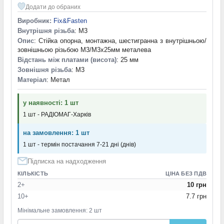
Додати до обраних
Виробник:
Fix&Fasten
Внутрішня різьба
: M3
Опис
: Стійка опорна, монтажна, шестигранна з внутрішньою/
зовнішньою різьбою М3/М3х25мм металева
Відстань між платами (висота)
: 25 мм
Зовнішня різьба
: M3
Матеріал
: Метал
у наявності: 1 шт
1 шт - РАДІОМАГ-Харків
на замовлення: 1 шт
1 шт - термін постачання 7-21 дні (днів)
Підписка на надходження
КІЛЬКІСТЬ
ЦІНА БЕЗ ПДВ
2+
10 грн
10+
7.7 грн
Мінімальне замовлення: 2 шт