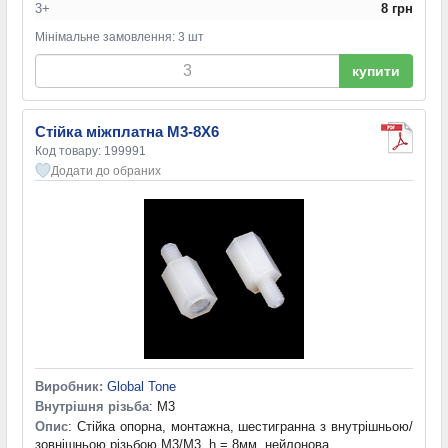
3+
8 грн
Мінімальне замовлення: 3 шт
купити
Стійка міжплатна M3-8X6
Код товару: 199991
Додати до обраних
Виробник:
Global Tone
Внутрішня різьба
: M3
Опис
: Стійка опорна, монтажна, шестигранна з внутрішньою/
зовнішньою різьбою M3/M3, h = 8мм, нейлонова