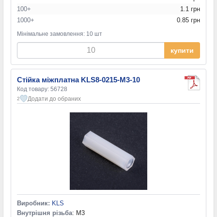
100+
1.1 грн
1000+
0.85 грн
Мінімальне замовлення: 10 шт
купити
Стійка міжплатна KLS8-0215-M3-10
Код товару: 56728
Додати до обраних
2
Виробник:
KLS
Внутрішня різьба
: M3