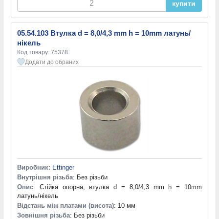
купити
05.54.103 Втулка d = 8,0/4,3 mm h = 10mm латунь/
нікель
Код товару: 75378
Додати до обраних
Виробник:
Ettinger
Внутрішня різьба
: Без різьби
Опис
: Стійка опорна, втулка d = 8,0/4,3 mm h = 10mm
латунь/нікель
Відстань між платами (висота)
: 10 мм
Зовнішня різьба
: Без різьби