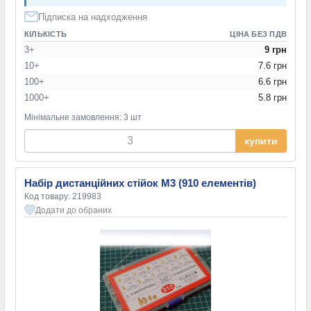
45 мм
(5)
Підписка на надходження
50 мм
(3)
КІЛЬКІСТЬ
ЦІНА БЕЗ ПДВ
60 мм
(1)
3+
9 грн
65 мм
(1)
10+
7.6 грн
70 мм
(1)
100+
6.6 грн
1000+
5.8 грн
Мінімальне замовлення: 3 шт
купити
Набір дистанційних стійок М3 (910 елементів)
Код товару: 219983
Додати до обраних