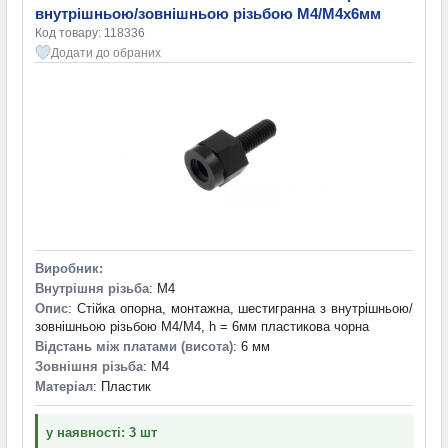
внутрішньою/зовнішньою різьбою М4/М4х6мм
Код товару: 118336
Додати до обраних
Виробник:
Внутрішня різьба
: M4
Опис
: Стійка опорна, монтажна, шестигранна з внутрішньою/
зовнішньою різьбою М4/М4, h = 6мм пластикова чорна
Відстань між платами (висота)
: 6 мм
Зовнішня різьба
: M4
Матеріал
: Пластик
у наявності: 3 шт