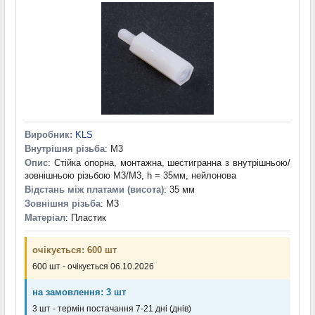
10 мм
(27)
10,5 мм
(1)
11 мм
(5)
12 мм
(13)
13 мм
(7)
14 мм
(7)
15 мм
(15)
15,4 мм
(1)
16 мм
(6)
Виробник:
KLS
17 мм
(6)
Внутрішня різьба
: M3
18 мм
(12)
Опис
: Стійка опорна, монтажна, шестигранна з внутрішньою/
19 мм
(1)
зовнішньою різьбою M3/M3, h = 35мм, нейлонова
Відстань між платами (висота)
20 мм
(19)
: 35 мм
Зовнішня різьба
: M3
22 мм
(7)
Матеріал
: Пластик
24,4 мм
(1)
25 мм
(16)
очікується: 600 шт
27 мм
(2)
28 мм
(1)
600 шт - очікується 06.10.2026
30 мм
(9)
на замовлення: 3 шт
35 мм
(6)
3 шт - термін постачання 7-21 дні (днів)
40 мм
(1)