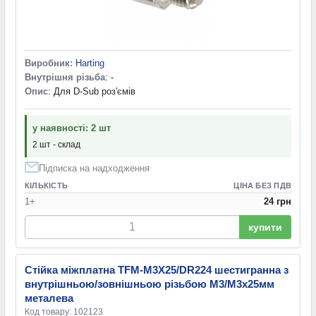
Виробник:
Harting
Внутрішня різьба
: -
Опис
: Для D-Sub роз'ємів
у наявності: 2 шт
2 шт - склад
Підписка на надходження
КІЛЬКІСТЬ
ЦІНА БЕЗ ПДВ
1+
24 грн
купити
Стійка міжплатна TFM-M3X25/DR224 шестигранна з
внутрішньою/зовнішньою різьбою М3/М3х25мм
металева
Код товару: 102123