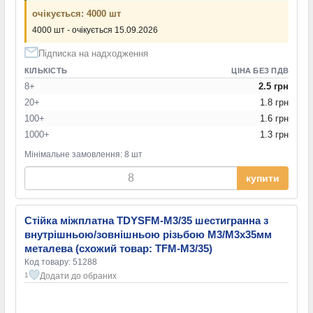
очікується: 4000 шт
4000 шт - очікується 15.09.2026
Підписка на надходження
КІЛЬКІСТЬ
ЦІНА БЕЗ ПДВ
8+
2.5 грн
20+
1.8 грн
100+
1.6 грн
1000+
1.3 грн
Мінімальне замовлення: 8 шт
купити
Стійка міжплатна TDYSFM-M3/35 шестигранна з
внутрішньою/зовнішньою різьбою М3/М3х35мм
металева (схожий товар: TFM-M3/35)
Код товару: 51288
Додати до обраних
1