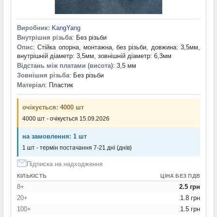
Виробник:
KangYang
Внутрішня різьба
: Без різьби
Опис
: Стійка опорна, монтажна, без різьби, довжина: 3,5мм,
внутрішній діаметр: 3,5мм, зовнішній діаметр: 6,3мм
Відстань між платами (висота)
: 3,5 мм
Зовнішня різьба
: Без різьби
Матеріал
: Пластик
очікується: 4000 шт
4000 шт - очікується 15.09.2026
на замовлення: 1 шт
1 шт - термін постачання 7-21 дні (днів)
Підписка на надходження
КІЛЬКІСТЬ
ЦІНА БЕЗ ПДВ
8+
2.5 грн
20+
1.8 грн
100+
1.5 грн