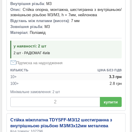
Внутрішня різьба
: M3
Опис
: Стійка опорна, монтажна, шестигранна з внутрішньою/
зовнішньою різьбою M3/M3, h = 7мм, нейлонова
Відстань між платами (висота)
: 7 мм
Зовнішня різьба
: M3
Матеріал
: Поліамід
у наявності: 2 шт
2 шт - РАДІОМАГ-Київ
Підписка на надходження
КІЛЬКІСТЬ
ЦІНА БЕЗ ПДВ
10+
3.3 грн
100+
2.8 грн
Мінімальне замовлення: 2 шт
купити
Стійка міжплатна TDYSFF-M3/12 шестигранна з
внутрішньою різьбою М3/М3х12мм металева
Код товару: 107796