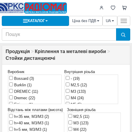
КАТАЛОГ
Ціна без ПДВ
UA
Togg
navi
Продукція
>
Кріплення та металеві вироби
>
Стойки дистанцюючі
Виробник
Внутрішня різьба
Bossard
(3)
-
(19)
Burklin
(1)
M2,5
(12)
DREMEC
(11)
M3
(133)
Dremec
(22)
M4
(24)
Ettinger
(1)
M5
(5)
Відстань між платами (висота)
Зовнішня різьба
FIX&FASTEN
(1)
M8
(1)
h=35 мм, M3/M3
(2)
M2,5
(11)
Fix&Fasten
(37)
Без різьби
(77)
h=40 мм, M3/M3
(1)
M3
(123)
Global Tone
(23)
Клейка основа
(11)
h=5 мм, M3/M3
(1)
M4
(22)
Harting
(1)